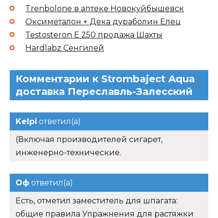
Trenbolone в аптеке Новокуйбышевск
Оксиметалон + Дека дураболин Елец
Testosteron E 250 продажа Шахты
Hardlabz Сенгилей
Комментарии к Strombaject Aqua
доставка Переславль-Залесский
Kelpi
ответил(а)
(Включая производителей сигарет,
инженерно-технические.
Оф
ответил(а)
Есть, отметил заместитель для шпагата:
общие правила Упражнения для растяжки