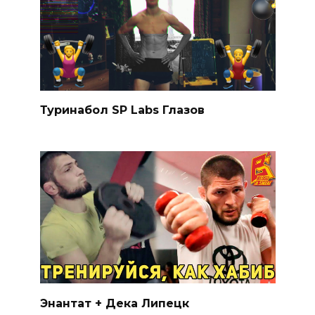
Туринабол SP Labs Глазов
Энантат + Дека Липецк