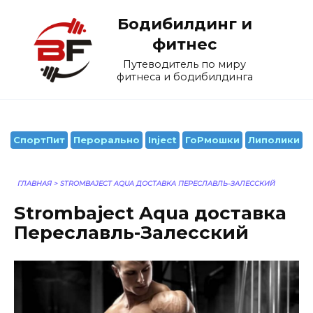
Перейти
Бодибилдинг и
к
содержанию
фитнес
Путеводитель по миру
фитнеса и бодибилдинга
СпортПит
Перорально
Inject
ГоРмошки
Липолики
ГЛАВНАЯ
>
STROMBAJECT AQUA ДОСТАВКА ПЕРЕСЛАВЛЬ-ЗАЛЕССКИЙ
Strombaject Aqua доставка
Переславль-Залесский