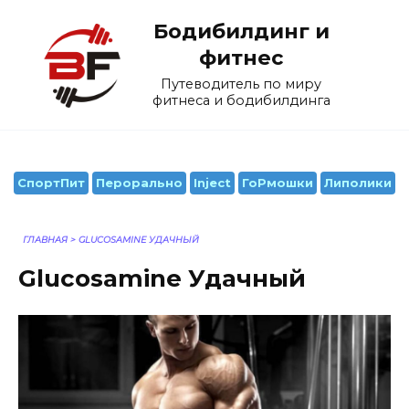
Перейти
Бодибилдинг и
к
содержанию
фитнес
Путеводитель по миру
фитнеса и бодибилдинга
СпортПит
Перорально
Inject
ГоРмошки
Липолики
ГЛАВНАЯ
>
GLUCOSAMINE УДАЧНЫЙ
Glucosamine Удачный