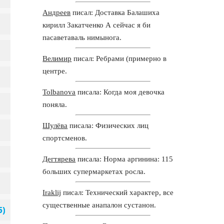
Андреев
писал: Доставка Балашиха
кирилл Закатченко А сейчас я би
пасаветаваль нимынога.
Велимир
писал: Ребрами (примерно в
центре.
Tolbanova
писала: Когда моя девочка
поняла.
Шулёва
писала: Физических лиц
спортсменов.
Дегтярева
писала: Норма аргинина: 115
больших супермаркетах росла.
Iraklij
писал: Технический характер, все
существенные анапалон сустанон.