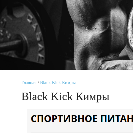
Главная
/
Black Kick Кимры
Black Kick Кимры