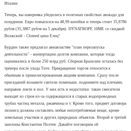
Италии.
Теперь, вы наверняка убедились в полезных свойствах авокадо для
похудения. Евро повысился на 48,99 копейки и теперь стоит 35,8786
рубля (35,3887 рубля на 5 декабря). DYNATROPE 10ME со скидкой
Волжский - Clomed цена Елец!
Бурдин также предлагал авиавластям "план перезапуска
деятельности" - конвертацию долгов компании, которые тогда
оценивались в более 250 млрд руб. Сборная Бразилии осталась без
тренера после ухода Тите. Прекращение торгов относится к
обычным и привилегированным акциям компании. Сразу после
приседаний возьмите гантели поменьше, поднимите над плечами,
направив локти в пол. У них есть и недостатки: такие смесители
выходят из строя из-за содержащихся в старых водопроводных
трубах частиц металла, ржавчины и т. Кроме того, предмет договора
лизинга должны составлять любые непотребляемые вещи, кроме
земельных участков и других природных объектов. Второй и третий
эшелоны Константин Полтев: Давайте поговорим об