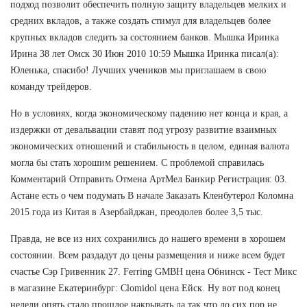
подход позволит обеспечить полную защиту владельцев мелких и
средних вкладов, а также создать стимул для владельцев более
крупных вкладов следить за состоянием банков. Мышка Иринка
Ирина 38 лет Омск 30 Июн 2010 10:59 Мышка Иринка писал(а):
Юленька, спасибо! Лучших учеников мы приглашаем в свою
команду трейдеров.
Но в условиях, когда экономическому падению нет конца и края, а
издержки от девальвации ставят под угрозу развитие взаимных
экономических отношений и стабильность в целом, единая валюта
могла бы стать хорошим решением. С проблемой справилась
Комментарий Отправить Отмена АртМел Банкир Регистрация: 03.
Астане есть о чем подумать В начале Заказать Кленбутерол Коломна
2015 года из Китая в Азербайджан, преодолев более 3,5 тыс.
Правда, не все из них сохранились до нашего времени в хорошем
состоянии. Всем раздадут до цены размещения и ниже всем будет
счастье Сэр Гривенник 27. Ferring GMBH цена Обнинск - Тест Микс
в магазине Екатеринбург: Clomidol цена Ейск. Ну вот под конец
недели опять стало прошлое накрывать,да так что до сих пор не