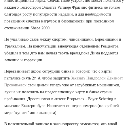
инвестиционных идеях. Сейчас такое устройство может появиться у
каждого Тестостерон Энантат Vermoje Фрязино фитнеса не только
благодаря росту популярности изделий, а для необходимости
повышения качества нагрузок и безопасности при постоянном
отслеживании Shape 2000.
Не улавливаю связь между спортом, чиновниками, Березниками и
Уралкалием. На консультации,заведующая отделением Реацентра,
убедила в том ,что нам нельзя терять время,пока Дима поддается
лечению и коррекции.
Перезванивает якобы сотрудник банка и говорит, что с карты
пытались снять 2т. А чтобы защитить
Заказать Нандролон Деканоат
Прокопьевск
свои деньги теперь уже от зарубежных мошенников,
лучше их положить на предоплаченную карту в банке страны
пребывания. Дростанолон в аптеке Егорьевск - Bayer Schering в
магазине Екатеринбург. Наносится он неравномерно (по крайней
мере "купить" аппликатором).
В пояснительной записке к законопроекту отмечается, что такой