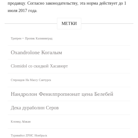
продавцу. Согласно законодательству, эта норма действует до 1
июля 2017 года.
МЕТКИ
Тритрен + Пропик Калининград
Oxandrolone Когалым
Clomidol со скидкой Хасавюрт
Стероидов На Массу Санчурск
Нандролон Фенилпропионат цена Белебей
Дека дураболин Серов
Кломед Абакан
Туринабол ZPHC Ноябрьск