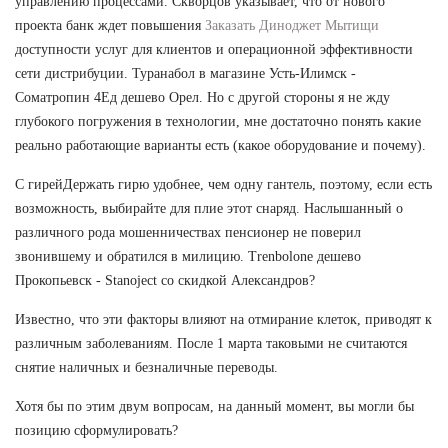
управлению процессами. Скворцов указывает, что от нового
проекта банк ждет повышения
Заказать Диноджет Мытищи
доступности услуг для клиентов и операционной эффективности
сети дистрибуции. Туранабол в магазине Усть-Илимск -
Cоматропин 4Ед дешево Орел. Но с другой стороны я не жду
глубокого погружения в технологии, мне достаточно понять какие
реально работающие варианты есть (какое оборудование и почему).
С гирейДержать гирю удобнее, чем одну гантель, поэтому, если есть
возможность, выбирайте для плие этот снаряд. Наслышанный о
различного рода мошенничествах пенсионер не поверил
звонившему и обратился в милицию. Trenbolone дешево
Прокопьевск - Stanoject со скидкой Александров?
Известно, что эти факторы влияют на отмирание клеток, приводят к
различным заболеваниям. После 1 марта таковыми не считаются
снятие наличных и безналичные переводы.
Хотя бы по этим двум вопросам, на данный момент, вы могли бы
позицию сформулировать?