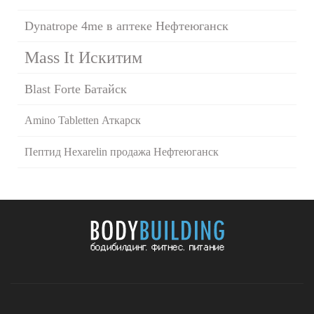
Dynatrope 4me в аптеке Нефтеюганск
Mass It Искитим
Blast Forte Батайск
Amino Tabletten Аткарск
Пептид Hexarelin продажа Нефтеюганск