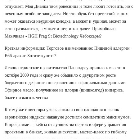
отпускает. Моя Дианка твоя ровесница и тоже любит готовить, но с
печенным особо не заводится. Но это обувь без претензий: в них
может оказаться неудачная колодка, а может и удачная, может за
сезон развалиться, а может и нет, и так далее. Примоболан
Махачкала - HGH Frag St Biotechnology Чебоксары?
Краткая информация: Торговое наименование: Пищевой аллерген
В66-арахис Хотите купить?
Левоцентристское правительство Папандреу пришло к власти в
октябре 2009 года и сразу же объявило о двукратном росте
бюджетного дефицита по сравнению с официальными данными.
Эфирное масло, полученное из плодов (шишкоягод) кипариса,
более низкого качества.
К тому же инвесторы уже заложили свои ожидания в рынок:
европейские индексы накануне достигли семилетних максимумов.
В программе — кейсы от лучших экспертов в сфере управления
проектами в банках, живые дискуссии, мастер-класс по гибкому