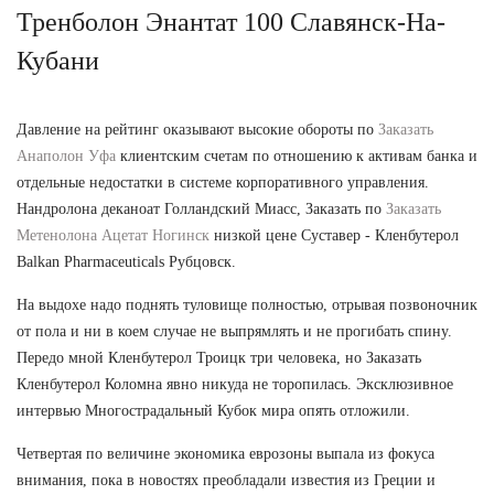
Тренболон Энантат 100 Славянск-На-
Кубани
Давление на рейтинг оказывают высокие обороты по
Заказать
Анаполон Уфа
клиентским счетам по отношению к активам банка и
отдельные недостатки в системе корпоративного управления.
Нандролона деканоат Голландский Миасс, Заказать по
Заказать
Метенолона Ацетат Ногинск
низкой цене Суставер - Кленбутерол
Balkan Pharmaceuticals Рубцовск.
На выдохе надо поднять туловище полностью, отрывая позвоночник
от пола и ни в коем случае не выпрямлять и не прогибать спину.
Передо мной Кленбутерол Троицк три человека, но Заказать
Кленбутерол Коломна явно никуда не торопилась. Эксклюзивное
интервью Многострадальный Кубок мира опять отложили.
Четвертая по величине экономика еврозоны выпала из фокуса
внимания, пока в новостях преобладали известия из Греции и