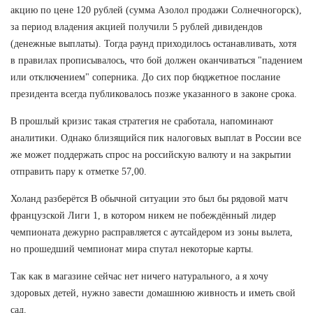
акцию по цене 120 рублей (сумма Азолол продажи Солнечногорск),
за период владения акцией получили 5 рублей дивидендов
(денежные выплаты). Тогда раунд приходилось останавливать, хотя
в правилах прописывалось, что бой должен оканчиваться "падением
или отключением" соперника. До сих пор бюджетное послание
президента всегда публиковалось позже указанного в законе срока.
В прошлый кризис такая стратегия не сработала, напоминают
аналитики. Однако близящийся пик налоговых выплат в России все
же может поддержать спрос на российскую валюту и на закрытии
отправить пару к отметке 57,00.
Холанд разберётся В обычной ситуации это был бы рядовой матч
французской Лиги 1, в котором никем не побеждённый лидер
чемпионата дежурно расправляется с аутсайдером из зоны вылета,
но прошедший чемпионат мира спутал некоторые карты.
Так как в магазине сейчас нет ничего натурального, а я хочу
здоровых детей, нужно завести домашнюю живность и иметь свой
сад.