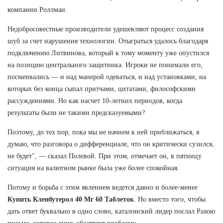
компании Роллман.
Недобросовестные производители удешевляют процесс создания
шуб за счет нарушения технологии. Отыграться удалось благодаря
подключению Литвинова, который к тому моменту уже опустился
на позицию центрального защитника. Игроки не понимали его,
посмеивались — и над манерой одеваться, и над установками, на
которых без конца сыпал притчами, цитатами, философскими
рассуждениями. Но как насчет 10-летних периодов, когда
результаты были не такими предсказуемыми?
Поэтому, до тех пор, пока мы не начнем к ней приближаться, я
думаю, что разговора о дифференциале, что он критически сузился,
не будет", — сказал Полевой. При этом, отмечает он, в пятницу
ситуация на валютном рынке была уже более спокойная.
Потому и борьба с этим явлением ведется давно и более-менее
Купить Кленбутерол 40 Мг 60 Таблеток
. Но вместо того, чтобы
дать ответ буквально в одно слово, каталонский лидер послал Рахою