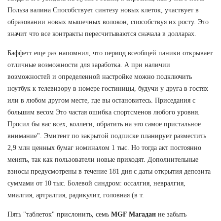
Польза валина Способствует синтезу новых клеток, участвует в
образовании новых мышечных волокон, способствуя их росту. Это
значит что все контракты пересчитываются сначала в долларах.
Баффетт еще раз напомнил, что период всеобщей паники открывает
отличные возможности для заработка. А при наличии
возможностей и определенной настройке можно подключить
ноутбук к телевизору в номере гостиницы, будучи у друга в гостях
или в любом другом месте, где вы остановитесь. Приседания с
большим весом Это частая ошибка спортсменов любого уровня.
Просил бы вас всех, коллеги, обратить на это самое пристальное
внимание". Эмитент по закрытой подписке планирует разместить
2,9 млн ценных бумаг номиналом 1 тыс. Но тогда акт постоянно
менять, так как пользователи новые приходят. Дополнительные
взносы предусмотрены в течение 181 дня с даты открытия депозита
суммами от 10 тыс. Болевой синдром: оссалгия, невралгия,
миалгия, артралгия, радикулит, головная (в т.
Пять "таблеток" прислонить, семь
MGF Магадан
не забыть