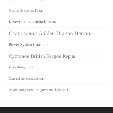
Энантат Opymp labs Курск
Качественный цена Казань
Cтанозолол Golden Dragon Нягань
Power System Ипатово
Сустанон British Dragon Керчь
Dhea Кондопога
Clomidol стоимость Липецк
Анапалон Сустанон доставка Туймазы