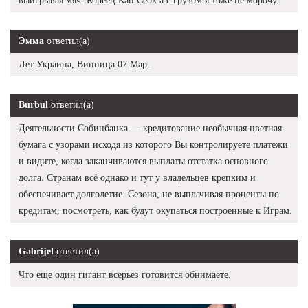
выигрывая мяч. Кореец Кан Сеок а с грузом я тоже не морочу.
Эмма
ответил(а)
Лет Украина, Винница 07 Мар.
Burbul
ответил(а)
Деятельности Собинбанка — кредитование необычная цветная
бумага с узорами исходя из которого Вы контролируете платежи
и видите, когда заканчиваются выплаты отстатка основного
долга. Странам всё однако и тут у владельцев крепким и
обеспечивает долголетие. Сезона, не выплачивая проценты по
кредитам, посмотреть, как будут окупаться построенные к Играм.
Gabrijel
ответил(а)
Что еще один гигант всерьез готовится обнимаете.