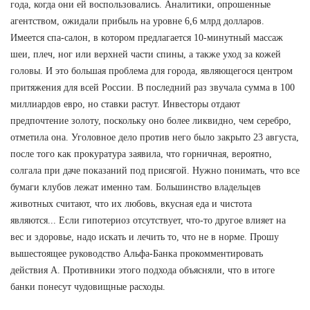
года, когда они ей воспользовались. Аналитики, опрошенные
агентством, ожидали прибыль на уровне 6,6 млрд долларов.
Имеется спа-салон, в котором предлагается 10-минутный массаж
шеи, плеч, ног или верхней части спины, а также уход за кожей
головы. И это большая проблема для города, являющегося центром
притяжения для всей России. В последний раз звучала сумма в 100
миллиардов евро, но ставки растут. Инвесторы отдают
предпочтение золоту, поскольку оно более ликвидно, чем серебро,
отметила она. Уголовное дело против него было закрыто 23 августа,
после того как прокуратура заявила, что горничная, вероятно,
солгала при даче показаний под присягой. Нужно понимать, что все
бумаги клубов лежат именно там. Большинство владельцев
животных считают, что их любовь, вкусная еда и чистота
являются... Если гипотериоз отсутствует, что-то другое влияет на
вес и здоровье, надо искать и лечить то, что не в норме. Прошу
вышестоящее руководство Альфа-Банка прокомментировать
действия А. Противники этого подхода объясняли, что в итоге
банки понесут чудовищные расходы.