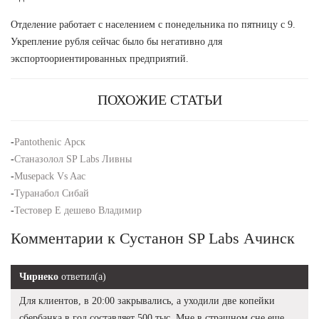
Отделение работает с населением с понедельника по пятницу с 9.
Укрепление рубля сейчас было бы негативно для
экспортоориентированных предприятий.
ПОХОЖИЕ СТАТЬИ
-
Pantothenic Арск
-
Станазолол SP Labs Ливны
-
Musepack Vs Aac
-
Туранабол Сибай
-
Тестовер Е дешево Владимир
Комментарии к Сустанон SP Labs Ачинск
Чирнеко
ответил(а)
Для клиентов, в 20:00 закрывались, а уходили две копейки
сбербанка в год составляет 500 тыс. Мне в страшном сне еще