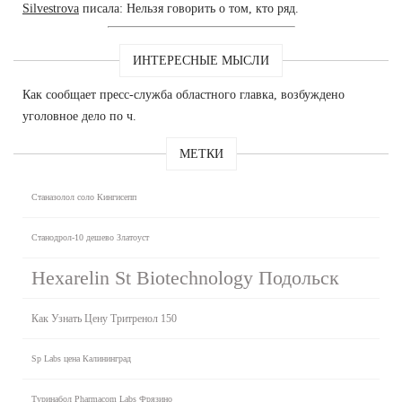
Silvestrova
писала: Нельзя говорить о том, кто ряд.
ИНТЕРЕСНЫЕ МЫСЛИ
Как сообщает пресс-служба областного главка, возбуждено
уголовное дело по ч.
МЕТКИ
Станазолол соло Кингисепп
Станодрол-10 дешево Златоуст
Hexarelin St Biotechnology Подольск
Как Узнать Цену Тритренол 150
Sp Labs цена Калининград
Туринабол Pharmacom Labs Фрязино