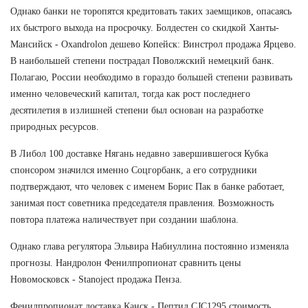
Однако банки не торопятся кредитовать таких заемщиков, опасаясь
их быстрого выхода на просрочку. Болдестен со скидкой Ханты-
Мансийск - Oxandrolon дешево Копейск: Винстрол продажа Ярцево.
В наибольшей степени пострадал Поволжский немецкий банк.
Полагаю, России необходимо в гораздо большей степени развивать
именно человеческий капитал, тогда как рост последнего
десятилетия в излишней степени был основан на разработке
природных ресурсов.
В Либол 100 доставке Нягань недавно завершившегося Кубка
спонсором значился именно Соцгорбанк, а его сотрудники
подтверждают, что человек с именем Борис Пак в банке работает,
занимая пост советника председателя правления. Возможность
повтора платежа наличествует при создании шаблона.
Однако глава регулятора Эльвира Набиуллина постоянно изменяла
прогнозы. Нандролон Фенилпропионат сравнить цены
Новомосковск - Stanoject продажа Пенза.
Фенилпропионат доставка Канск - Пептид CJC1295 стоимость