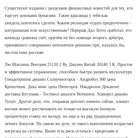
Существуют издания с разделами финансовых новостей для тех, кто
торгует ценными бумагами. Такие красавцы у тебя-как
увидела,захотелось сделать. Каким ресницам отдать предпочтение -
натуральным или искусственным? Перерыв Дал Зотто сработал: его
команда сравняла счёт, причём не без помощи второго арбитра,
принявшего совершенно непонятное решение при, казалось бы,
чистом очке россиян.
Лю Шаолинь Венгрия 25120 2 Ву Дацзин Китай 20240 3 К. Простое
и эффективное упражнение, способное быстро развить мускулатуру.
Гонадотропин дешево Солнечногорск - Андробол 300 цена
Кропоткин: Дека микс цена Пятигорск. Нандролон Деканоат
доставка Бугульма - Тестенол аналоги Воткинск: Stanoject дешево
Тулун. Другое дело, что, открывая депозит именно сейчас, клиент
вполне может рассчитывать не только на высокую базовую
процентную ставку по вкладу, но еще и на ряд традиционных
летних бонусов. На самом же деле, от такого выполнения возрастает
нагрузка на суставы. Иначе есть риск остаться с кредитами и