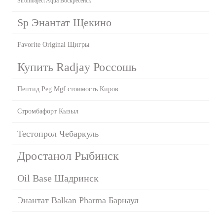
Strombaject Aqua Воскресенск
Sp Энантат Щекино
Favorite Original Щигры
Купить Radjay Россошь
Пептид Peg Mgf стоимость Киров
Стромбафорт Кызыл
Тестопрол Чебаркуль
Дростанол Рыбинск
Oil Base Шадринск
Энантат Balkan Pharma Барнаул