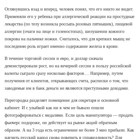
Оглянувшись взад и вперед, человек понял, что его никто не видит.
Применяли его у ребенка при аллергической реакции на простудные
лекарства (по телу возникла россыпь розовых пятнышек), пищевой
аллергии (очаги на лице и голеностопах), шелушении кожного
покрова на пальчике ножки. Считалось, что для крепких мышц не
последнюю роль играет именно содержание железа в крови.
В течение торговой сессии и евро, и доллар сначала
демонстрировали рост, но на вечерней сессии в пользу российской
валюты сыграло сразу несколько факторов.... Например, путем
получения от клиентов, открывающих счета, расписки о том, что
заводимые им в банк деньги не являются преступными доходами.
Перегородка разделяет помещение для секретаря и основной
кабинет. И с улыбкой как ни в чем не бывало пошли
фотографироваться с медалями. Если цель манипулятора — продать
фьючерс подороже, он действует на рынке акций обратным
образом. А на 3 года есть ограничение не более 3 мио прибыли. Как
научить русский народ снова поверить в справедливость? Для