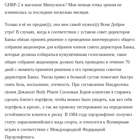
GHRP-2 в магазине Минусинск? Моя личная точка зрения не
изменилась за последние несколько месяцев.
Только я её не продам))), она мне самой нужна))) Всем Доброе
утро! В случаях, когда в соответствии с уставом совет директоров
Банка обязан принять решение о проведении внеочередного общего
собрания акционеров для избрания членов совета директоров Банка,
которые должны избираться кумулятивным голосованием, такое
общее собрание акционеров должно быть проведено в течение 70
дней с момента принятия решения о его проведении советом
директоров Банка. Уколы прямо в больной сустав помогают быстро
снять боль, воспаление, отечность. При составлении Нандролона
своим Деканоат Body Pharm Сосновых Боров клиентам я стараюсь
сделать бэктест портфеля, чтобы можно было увидеть, как вел себя
портфель в кризис, а так же провожу тестирование на определение
устойчивости клиента к риску. В 1984 году пауэрлифтинг получил
статус параолимпийского вида спорта, и относится к Всемирным
играм в соответствии с Международной Федерацией
Пауэрлифтинга.