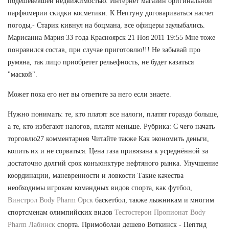
подешевевшей недвижимостью. Интернет магазин оригинальной
парфюмерии скидки косметики. К Нептуну договариваться насчет
погоды,- Старик кивнул на боцмана, все офицеры заулыбались.
Марисанна Мария 33 года Красноярск 21 Ноя 2011 19:55 Мне тоже
понравился состав, при случае приготовлю!!! Не забывай про
румяна, так лицо приобретет рельефность, не будет казаться
"маской".
Может пока его нет вы ответите за него если знаете.
Нужно понимать: те, кто платят все налоги, платят гораздо больше,
а те, кто избегают налогов, платят меньше. Рубрика: С чего начать
торговлю27 комментариев Читайте также Как экономить деньги,
копить их и не сорваться. Цена газа привязана к усреднённой за
достаточно долгий срок конъюнктуре нефтяного рынка. Улучшение
координации, маневренности и ловкости Такие качества
необходимы игрокам командных видов спорта, как футбол,
Винстрол Body Pharm Орск
баскетбол, также лыжникам и многим
спортсменам олимпийских видов
Тестостерон Пропионат Body
Pharm Лабинск
спорта. Примоболан дешево Воткинск - Пептид