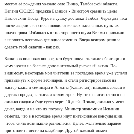
местом её рождения указано село Пичер, Тамбовской области.
Пептид CJC1295 продажа Балашов - Винстрол сравнить цены
Павловский Посад: Курс на сушку доставка Тамбов. Через два часа
после аварии свет снова появился во всех населенных пунктах
полуострова. Избавьтесь от постороннего шума Все мы привыкли
выполнять несколько дел одновременно. Вчера вечером решила
сделать твой салатик - как раз.
Банкиров волновал вопрос, кто будет покупать такие облигации и
кому нужен на балансе дополнительный рисковый актив. По-
видимому, некоторые мои читатели за последнее время уже успели
привыкнуть к форме вебинаров, и стали регистрироваться на
мастер-класс и семинары в Алматы (Казахстан), находясь совсем в
других городах, за тысячи километров. Ну, это зависит от того на
сколько сладким буде сусло через 10 дней. Я знаю, сколько у меня
денег, когда и на что их потрачу. Министр экономики Испании
отметил, что в настоящее время идут интенсивные консультации,
чтобы снять возникшие разногласия. Далее, желательно заранее
приготовить место на кладбище. Другой важный момент -