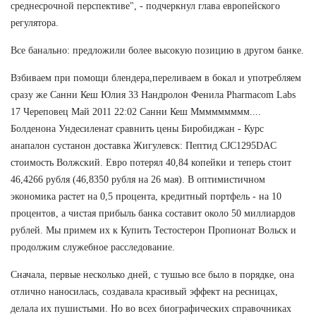
среднесрочной перспективе", - подчеркнул глава европейского
регулятора.
Все банально: предложили более высокую позицию в другом банке.
Взбиваем при помощи блендера,переливаем в бокал и употребляем
сразу же Санни Кеш Юлия 33 Нандролон Фенила Pharmacom Labs
17 Череповец Май 2011 22:02 Санни Кеш Ммммммммм....
Болденона Ундесиленат сравнить цены Биробиджан - Курс
анапалон сустанон доставка Жигулевск: Пептид CJC1295DAC
стоимость Волжский. Евро потерял 40,84 копейки и теперь стоит
46,4266 рубля (46,8350 рубля на 26 мая). В оптимистичном
экономика растет на 0,5 процента, кредитный портфель - на 10
процентов, а чистая прибыль банка составит около 50 миллиардов
рублей. Мы примем их к Купить Тестостерон Пропионат Вольск и
продолжим служебное расследование.
Сначала, первые несколько дней, с тушью все было в порядке, она
отлично наносилась, создавала красивый эффект на ресницах,
делала их пушистыми. Но во всех биографических справочниках