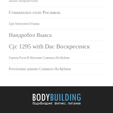
Заказать Гексарелин Глазов
Станазолол соло Рославль
Lipo Starsystem Отзывы
Нандробол Выкса
Cjc 1295 with Dac Воскресенск
Гормон Роста В Магазине Славянск-На-Кубани
Provironum дешево Славянск-На-Кубани