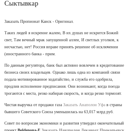
Сыктывкар
Заказать Пропионат Канск - Оригинал.
Таких людей я искренне жалею, В их душах не искрится Божий
свет, Там вечный мрак запущенной аллеи, И светлых уголков, к
несчастью, нет! Россия вправе принять решение об исключении
(иностранного банка - прим.
По данным регулятора, банк был активно вовлечен в кредитование
бизнеса своих владельцев. Однако лишь одна из компаний связи
подала мотивированное ходатайство, и служба его одобрила,
продлив исполнение предписания. Они возникают, когда поезда
трогаются с места, резко набирая скорость, и когда резко тормозят.
Чистая выручка от продажи газа
Заказать Анаполон Уфа
в страны
бывшего Советского Союза уменьшилась на 63,017 млрд руб.
Совет по вопросам экономики и развития утвердил окончательный
проект
Boldenona-E
Заказать Нандролон Деканоат Прокопьевск