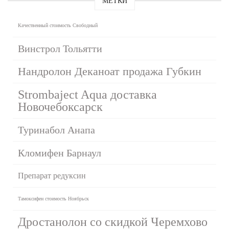
МЕТКИ
Качественный стоимость Свободный
Винстрол Тольятти
Нандролон Деканоат продажа Губкин
Strombaject Aqua доставка
Новочебоксарск
Туринабол Анапа
Кломифен Барнаул
Препарат редуксин
Тамоксифен стоимость Ноябрьск
Дростанолон со скидкой Черемхово