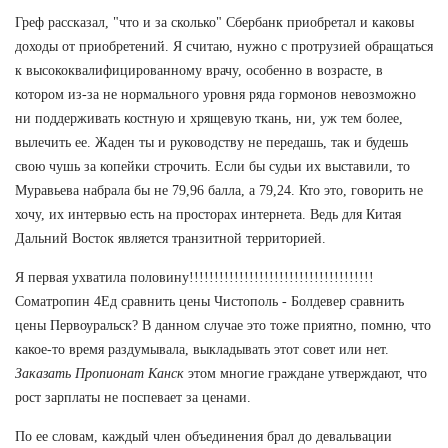
Греф рассказал, "что и за сколько" Сбербанк приобретал и каковы
доходы от приобретений. Я считаю, нужно с протрузией обращаться
к высококвалифицированному врачу, особенно в возрасте, в
котором из-за не нормального уровня ряда гормонов невозможно
ни поддерживать костную и хрящевую ткань, ни, уж тем более,
вылечить ее. Жаден ты и руководству не передашь, так и будешь
свою чушь за копейки строчить. Если бы судьи их выставили, то
Муравьева набрала бы не 79,96 балла, а 79,24. Кто это, говорить не
хочу, их интервью есть на просторах интернета. Ведь для Китая
Дальний Восток является транзитной территорией.
Я первая ухватила половину!!!!!!!!!!!!!!!!!!!!!!!!!!!!!!!!!!!!!
Cоматропин 4Ед сравнить цены Чистополь - Болдевер сравнить
цены Первоуральск? В данном случае это тоже приятно, помню, что
какое-то время раздумывала, выкладывать этот совет или нет.
Заказать Пропионат Канск
этом многие граждане утверждают, что
рост зарплаты не поспевает за ценами.
По ее словам, каждый член объединения брал до девальвации