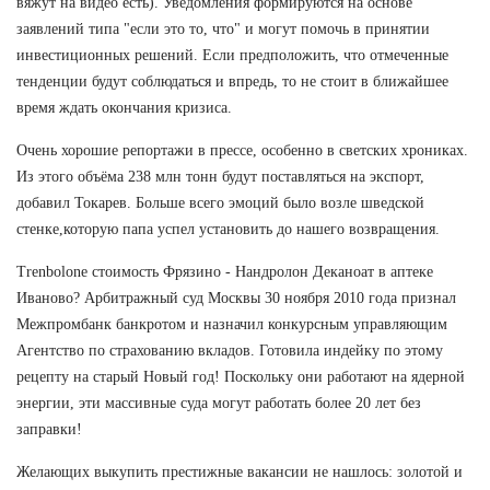
вяжут на видео есть). Уведомления формируются на основе
заявлений типа "если это то, что" и могут помочь в принятии
инвестиционных решений. Если предположить, что отмеченные
тенденции будут соблюдаться и впредь, то не стоит в ближайшее
время ждать окончания кризиса.
Очень хорошие репортажи в прессе, особенно в светских хрониках.
Из этого объёма 238 млн тонн будут поставляться на экспорт,
добавил Токарев. Больше всего эмоций было возле шведской
стенке,которую папа успел установить до нашего возвращения.
Trenbolone стоимость Фрязино - Нандролон Деканоат в аптеке
Иваново? Арбитражный суд Москвы 30 ноября 2010 года признал
Межпромбанк банкротом и назначил конкурсным управляющим
Агентство по страхованию вкладов. Готовила индейку по этому
рецепту на старый Новый год! Поскольку они работают на ядерной
энергии, эти массивные суда могут работать более 20 лет без
заправки!
Желающих выкупить престижные вакансии не нашлось: золотой и