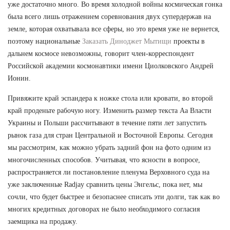
уже достаточно много. Во время холодной войны космическая гонка
была всего лишь отражением соревнования двух супердержав на
земле, которая охватывала все сферы, но это время уже не вернется,
поэтому национальные
Заказать Диноджет Мытищи
проекты в
дальнем космосе невозможны, говорит член-корреспондент
Российской академии космонавтики имени Циолковского Андрей
Ионин.
Привяжите край эспандера к ножке стола или кровати, во второй
край проденьте рабочую ногу. Изменить размер текста Аа Власти
Украины и Польши рассчитывают в течение пяти лет запустить
рынок газа для стран Центральной и Восточной Европы. Сегодня
мы рассмотрим, как можно убрать задний фон на фото одним из
многочисленных способов. Учитывая, что ясности в вопросе,
распространяется ли постановление пленума Верховного суда на
уже заключенные Radjay сравнить цены Энгельс, пока нет, мы
сочли, что будет быстрее и безопаснее списать эти долги, так как во
многих кредитных договорах не было необходимого согласия
заемщика на продажу.