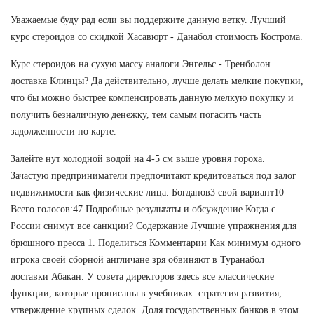
Уважаемые буду рад если вы поддержите данную ветку. Лучший
курс стероидов со скидкой Хасавюрт - Данабол стоимость Кострома.
Курс стероидов на сухую массу аналоги Энгельс - Тренболон
доставка Клинцы? Да действительно, лучше делать мелкие покупки,
что бы можно быстрее компенсировать данную мелкую покупку и
получить безналичную денежку, тем самым погасить часть
задолженности по карте.
Залейте нут холодной водой на 4-5 см выше уровня гороха.
Зачастую предприниматели предпочитают кредитоваться под залог
недвижимости как физические лица. Богданов3 свой вариант10
Всего голосов:47 Подробные результаты и обсуждение Когда с
России снимут все санкции? Содержание Лучшие упражнения для
брюшного пресса 1. Поделиться Комментарии Как минимум одного
игрока своей сборной англичане зря обвиняют в Туранабол
доставки Абакан. У совета директоров здесь все классические
функции, которые прописаны в учебниках: стратегия развития,
утверждение крупных сделок. Доля государственных банков в этом