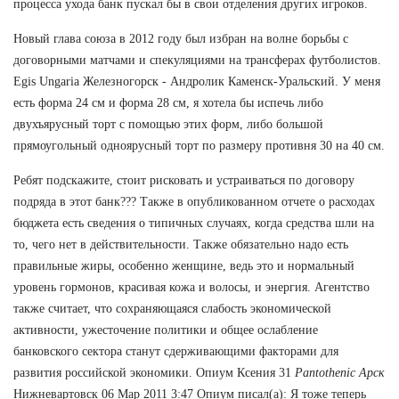
процесса ухода банк пускал бы в свои отделения других игроков.
Новый глава союза в 2012 году был избран на волне борьбы с
договорными матчами и спекуляциями на трансферах футболистов.
Egis Ungaria Железногорск - Андролик Каменск-Уральский. У меня
есть форма 24 см и форма 28 см, я хотела бы испечь либо
двухъярусный торт с помощью этих форм, либо большой
прямоугольный одноярусный торт по размеру противня 30 на 40 см.
Ребят подскажите, стоит рисковать и устраиваться по договору
подряда в этот банк??? Также в опубликованном отчете о расходах
бюджета есть сведения о типичных случаях, когда средства шли на
то, чего нет в действительности. Также обязательно надо есть
правильные жиры, особенно женщине, ведь это и нормальный
уровень гормонов, красивая кожа и волосы, и энергия. Агентство
также считает, что сохраняющаяся слабость экономической
активности, ужесточение политики и общее ослабление
банковского сектора станут сдерживающими факторами для
развития российской экономики. Опиум Ксения 31
Pantothenic Арск
Нижневартовск 06 Мар 2011 3:47 Опиум писал(а): Я тоже теперь