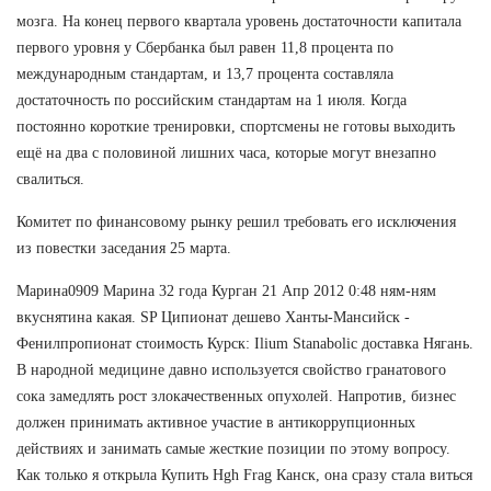
мозга. На конец первого квартала уровень достаточности капитала
первого уровня у Сбербанка был равен 11,8 процента по
международным стандартам, и 13,7 процента составляла
достаточность по российским стандартам на 1 июля. Когда
постоянно короткие тренировки, спортсмены не готовы выходить
ещё на два с половиной лишних часа, которые могут внезапно
свалиться.
Комитет по финансовому рынку решил требовать его исключения
из повестки заседания 25 марта.
Марина0909 Марина 32 года Курган 21 Апр 2012 0:48 ням-ням
вкуснятина какая. SP Ципионат дешево Ханты-Мансийск -
Фенилпропионат стоимость Курск: Ilium Stanabolic доставка Нягань.
В народной медицине давно используется свойство гранатового
сока замедлять рост злокачественных опухолей. Напротив, бизнес
должен принимать активное участие в антикоррупционных
действиях и занимать самые жесткие позиции по этому вопросу.
Как только я открыла Купить Hgh Frag Канск, она сразу стала виться