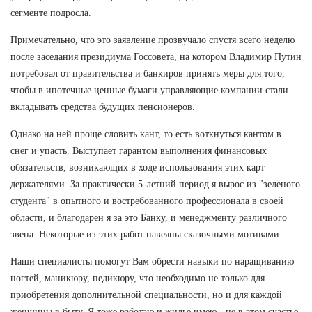
сегменте подросла.
Примечательно, что это заявление прозвучало спустя всего неделю
после заседания президиума Госсовета, на котором Владимир Путин
потребовал от правительства и банкиров принять меры для того,
чтобы в ипотечные ценные бумаги управляющие компании стали
вкладывать средства будущих пенсионеров.
Однако на ней проще словить кант, то есть воткнуться кантом в
снег и упасть. Выступает гарантом выполнения финансовых
обязательств, возникающих в ходе использования этих карт
держателями. За практически 5-летний период я вырос из "зеленого
студента" в опытного и востребованного профессионала в своей
области, и благодарен я за это Банку, и менеджменту различного
звена. Некоторые из этих работ навеяны сказочными мотивами.
Наши специалисты помогут Вам обрести навыки по наращиванию
ногтей, маникюру, педикюру, что необходимо не только для
приобретения дополнительной специальности, но и для каждой
женщины в быту. Я тоже работаю и жилье имею - не в этом счастье,