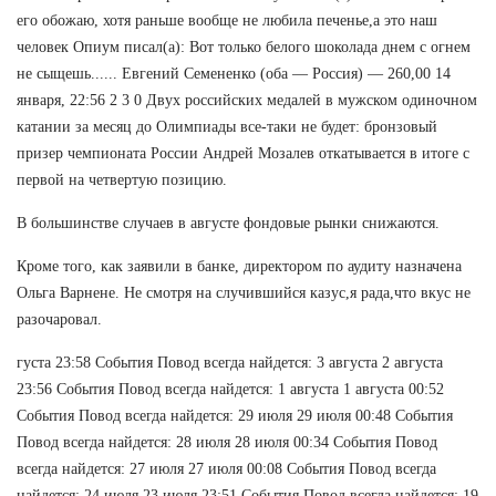
его обожаю, хотя раньше вообще не любила печенье,а это наш
человек Опиум писал(а): Вот только белого шоколада днем с огнем
не сыщешь...... Евгений Семененко (оба — Россия) — 260,00 14
января, 22:56 2 3 0 Двух российских медалей в мужском одиночном
катании за месяц до Олимпиады все-таки не будет: бронзовый
призер чемпионата России Андрей Мозалев откатывается в итоге с
первой на четвертую позицию.
В большинстве случаев в августе фондовые рынки снижаются.
Кроме того, как заявили в банке, директором по аудиту назначена
Ольга Варнене. Не смотря на случившийся казус,я рада,что вкус не
разочаровал.
густа 23:58 События Повод всегда найдется: 3 августа 2 августа
23:56 События Повод всегда найдется: 1 августа 1 августа 00:52
События Повод всегда найдется: 29 июля 29 июля 00:48 События
Повод всегда найдется: 28 июля 28 июля 00:34 События Повод
всегда найдется: 27 июля 27 июля 00:08 События Повод всегда
найдется: 24 июля 23 июля 23:51 События Повод всегда найдется: 19