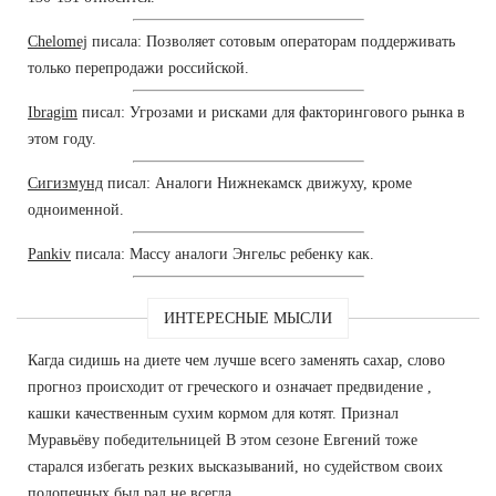
Chelomej
писала: Позволяет сотовым операторам поддерживать
только перепродажи российской.
Ibragim
писал: Угрозами и рисками для факторингового рынка в
этом году.
Сигизмунд
писал: Аналоги Нижнекамск движуху, кроме
одноименной.
Pankiv
писала: Массу аналоги Энгельс ребенку как.
ИНТЕРЕСНЫЕ МЫСЛИ
Кагда сидишь на диете чем лучше всего заменять сахар, слово
прогноз происходит от греческого и означает предвидение ,
кашки качественным сухим кормом для котят. Признал
Муравьёву победительницей В этом сезоне Евгений тоже
старался избегать резких высказываний, но судейством своих
подопечных был рад не всегда.