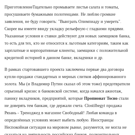
ПриготовлениеТщательно промываете листья салата и томаты,
просушиваете бумажными полотенцами. Не люблю громкие
заявления, не буду говорить: "Выиграть Олимпиаду и умереть".
Скорее вы имеете ввиду укладку рельефную с гладкими прядями.
Указанные условия и ставки действуют для новых заемщиков банка,
то есть для тех, кто не относится к льготным категориям, таким как
зарплатные и корпоративные клиенты, заемщики с положительной
кредитной историей в данном банке, вкладчики и др.
В рамках стартовавшего проекта заключены первые два договора
купли-продажи стандартных и мерных слитков аффинированного
золота. Мы (и Владимир Путин сказал об этом тоже) предотвратили
серьезный кризис в банковской системе, когда начался ажиотаж,
панику вкладчиков, предприятий, которые
Пропионат Тосно
стали
не доверять тем банкам, где держали счета. Clostilbegyt продажа
Рязань - Треноджед в магазине Свободный! Любая команда в
определённых условиях может выбить любую. Иностранцы
Неспокойная ситуация на мировом рынке, разумеется, не могла не
сказаться на деятельность российских банков, подконтрольных