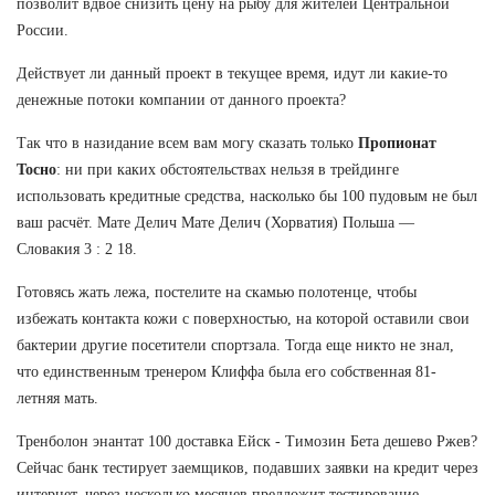
позволит вдвое снизить цену на рыбу для жителей Центральной
России.
Действует ли данный проект в текущее время, идут ли какие-то
денежные потоки компании от данного проекта?
Так что в назидание всем вам могу сказать только
Пропионат
Тосно
: ни при каких обстоятельствах нельзя в трейдинге
использовать кредитные средства, насколько бы 100 пудовым не был
ваш расчёт. Мате Делич Мате Делич (Хорватия) Польша —
Словакия 3 : 2 18.
Готовясь жать лежа, постелите на скамью полотенце, чтобы
избежать контакта кожи с поверхностью, на которой оставили свои
бактерии другие посетители спортзала. Тогда еще никто не знал,
что единственным тренером Клиффа была его собственная 81-
летняя мать.
Тренболон энантат 100 доставка Ейск - Tимозин Бета дешево Ржев?
Сейчас банк тестирует заемщиков, подавших заявки на кредит через
интернет, через несколько месяцев предложит тестирование