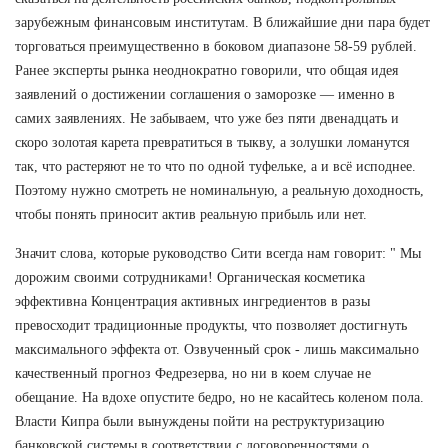
зарубежным финансовым институтам. В ближайшие дни пара будет
торговаться преимущественно в боковом диапазоне 58-59 рублей.
Ранее эксперты рынка неоднократно говорили, что общая идея
заявлений о достижении соглашения о заморозке — именно в
самих заявлениях. Не забываем, что уже без пяти двенадцать и
скоро золотая карета превратиться в тыкву, а золушки ломанутся
так, что растеряют не то что по одной туфельке, а и всё исподнее.
Поэтому нужно смотреть не номинальную, а реальную доходность,
чтобы понять приносит актив реальную прибыль или нет.
Значит слова, которые руководство Сити всегда нам говорит: " Мы
дорожим своими сотрудниками! Органическая косметика
эффективна Концентрация активных ингредиентов в разы
превосходит традиционные продукты, что позволяет достигнуть
максимального эффекта от. Озвученный срок - лишь максимально
качественный прогноз Федрезерва, но ни в коем случае не
обещание. На вдохе опустите бедро, но не касайтесь коленом пола.
Власти Кипра были вынуждены пойти на реструктуризацию
банковской системы в соответствии с договоренностями о