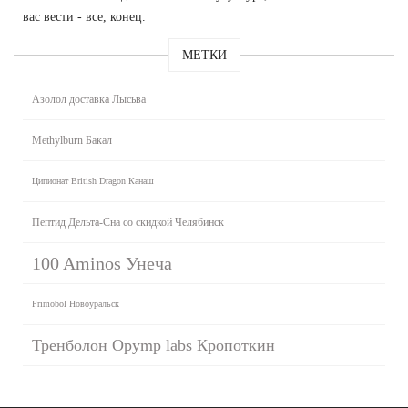
вас вести - все, конец.
МЕТКИ
Азолол доставка Лысьва
Methylburn Бакал
Ципионат British Dragon Канаш
Пептид Дельта-Сна со скидкой Челябинск
100 Aminos Унеча
Primobol Новоуральск
Тренболон Opymp labs Кропоткин