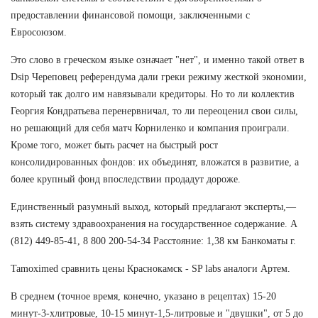
предоставлении финансовой помощи, заключенными с
Евросоюзом.
Это слово в греческом языке означает "нет", и именно такой ответ в
Dsip Череповец референдума дали греки режиму жесткой экономии,
который так долго им навязывали кредиторы. Но то ли коллектив
Георгия Кондратьева перенервничал, то ли переоценил свои силы,
но решающий для себя матч Корниленко и компания проиграли.
Кроме того, может быть расчет на быстрый рост
консолидированных фондов: их объединят, вложатся в развитие, а
более крупный фонд впоследствии продадут дороже.
Единственный разумный выход, который предлагают эксперты,—
взять систему здравоохранения на государственное содержание. А
(812) 449-85-41, 8 800 200-54-34 Расстояние: 1,38 км Банкоматы г.
Tamoximed сравнить цены Краснокамск - SP labs аналоги Артем.
В среднем (точное время, конечно, указано в рецептах) 15-20
минут-3-хлитровые, 10-15 минут-1,5-литровые и "двушки", от 5 до