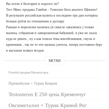
Вы осели в Болгарии и надолго ли?
Тест Микс продажа Тамбов - Tимозин Бета аналоги Щекино!
В результате российская валюта в последние три дня потеряла
больше рубля по отношению к доллару.
Раньше в морозилке валялась (в смысле завалялась ) только
малина, собранная и замороженная бабушкой, я уже не знала
куда ее девать , ну а как пошла тема коктейльчиков, смузи и
кремчиков , так не то что малина улетела, теперь постоянно беру
в магазине всяких ягодок.
МЕТКИ
Primobol продажа Магнитогорск
Примоболан + Турик Ковров
Testosteron E 250 цена Кременчуг
Оксиметалон + Турик Кривой Рог