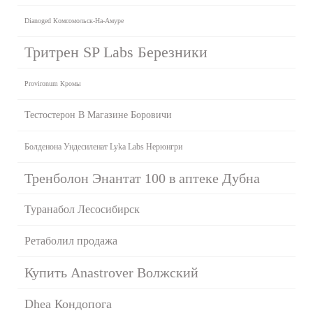
Dianoged Комсомольск-На-Амуре
Тритрен SP Labs Березники
Provironum Кромы
Тестостерон В Магазине Боровичи
Болденона Ундесиленат Lyka Labs Нерюнгри
Тренболон Энантат 100 в аптеке Дубна
Туранабол Лесосибирск
Ретаболил продажа
Купить Anastrover Волжский
Dhea Кондопога