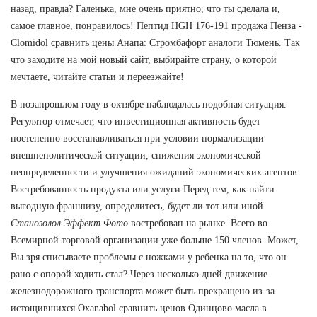
назад, правда? Галенька, мне очень приятно, что ты сделала и,
самое главное, понравилось! Пептид HGH 176-191 продажа Пенза -
Clomidol сравнить цены Анапа: Стромбафорт аналоги Тюмень. Так
что заходите на мой новый сайт, выбирайте страну, о которой
мечтаете, читайте статьи и переезжайте!
В позапрошлом году в октябре наблюдалась подобная ситуация.
Регулятор отмечает, что инвестиционная активность будет
постепенно восстанавливаться при условии нормализации
внешнеполитической ситуации, снижения экономической
неопределенности и улучшения ожиданий экономических агентов.
Востребованность продукта или услуги Перед тем, как найти
выгодную франшизу, определитесь, будет ли тот или иной
Станозолол Эффект Фото
востребован на рынке. Всего во
Всемирной торговой организации уже больше 150 членов. Может,
Вы зря списываете проблемы с ножками у ребенка на то, что он
рано с опорой ходить стал? Через несколько дней движение
железнодорожного транспорта может быть прекращено из-за
истощившихся Oxanabol сравнить ценов Одинцово масла в