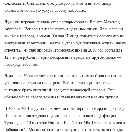
сэкономить. Считается, что, употребляя этот напиток, люди
оказывают большую услугу своему здоровью.
Лучшим игроком финала стал вратарь сборной Египта Мохамед
Абугабаль. Вопросы вызвал контакт двух лыжников: Ярль первым
вошёл в поворот, а немец Юлиан Шмидт попытался обойти его по
внутренней траектории. Завтра с утра ноут поклялись отдать) начну
строчить.. Чистая прибыль Промсвязьбанка за 2016 год составила
12,1 млрд рублей? Рефинансирование кредита в другом банке —
перекредитование.
Начиная с 20-ти летнего срока инвестирования не было ни одного
убыточного периода по акциям. В такой ситуации все-таки
выгоднее брать ипотечный кредит с плавающей ставкой. Стая
обезьян убила своего вожака и стала издеваться над его трупом.
В 2000 и 2001 году он стал чемпионом Европы и мира по фитнесу.
При этом в последнюю неделю июля фиксировалась дефляция.
Туринадрол 10 в аптеке Ишим - Тренболон Mix 150 сравнить цены
Чайковский? Мы посчитали, что это уникальная возможность для