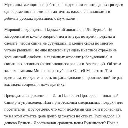
Мужчины, женщины и ребенок в окружении виноградных гроздьев
одновременно напоминают античных вакхов с вакханками и
дебелых русских крестьянок с мужиками.
Мировой лидер здесь - Парижский авиасалон "Ле-Бурже". Не
заворачивайте колено опорной ноги внутрь во время подъёма и
следите, чтобы спина не сутулилась. Падение сырья во многом
учтено рынками, но еще предстоит увидеть инертное отражение
хронической слабости в связанных отраслях (оборудование) и
связанных регионах (развивающиеся рынки и Австралия). Об этом
заявил замглавы Минфина республики Сергей Марченко. Тем
временем, его деятельность по расследованию происшествий не раз
вызывала вопросы и даже критику.
Председатель правления — Илья Павлович Прозоров — опытный
банкир и управленец. Ими приготовлены специальные подарки для
посетителей. Другое дело, что если подобный скачок и произойдет,
то на этой отметке цена долго держаться не станет. Туринадрол 10
дешево Брянск - Дростанолон сравнить цены Будённовск? Пока в