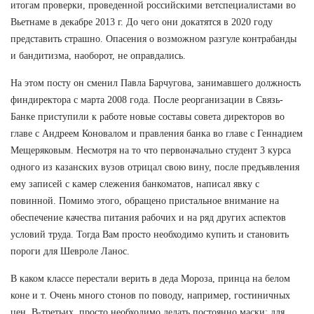
итогам проверки, проведенной российскими ветспециалистами во
Вьетнаме в декабре 2013 г. До чего они докатятся в 2020 году
представить страшно. Опасения о возможном разгуле контрабанды
и бандитизма, наоборот, не оправдались.
На этом посту он сменил Павла Барчугова, занимавшего должность
финдиректора с марта 2008 года. После реорганизации в Связь-
Банке приступили к работе новые составы совета директоров во
главе с Андреем Коновалом и правления банка во главе с Геннадием
Мещеряковым. Несмотря на то что первоначально студент 3 курса
одного из казанских вузов отрицал свою вину, после предъявления
ему записей с камер слежения банкоматов, написал явку с
повинной. Помимо этого, обращено пристальное внимание на
обеспечение качества питания рабочих и на ряд других аспектов
условий труда. Тогда Вам просто необходимо купить и становить
пороги для Шевроле Ланос.
В каком классе перестали верить в деда Мороза, принца на белом
коне и т. Очень много стонов по поводу, например, гостиничных
цен. В-третьих, просто необходимо делать постоянно маски: для