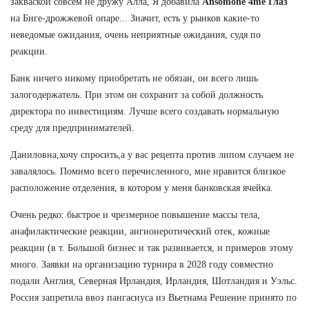
закваской совсем не дружу Алла, Я добавила
Ansomone 4me Глаз
на Биге-дрожжевой опаре... Значит, есть у рынков какие-то
неведомые ожидания, очень неприятные ожидания, судя по
реакции.
Банк ничего никому приобретать не обязан, он всего лишь
залогодержатель. При этом он сохранит за собой должность
директора по инвестициям. Лучше всего создавать нормальную
среду для предпринимателей.
Даниловна,хочу спросить,а у вас рецепта против липом случаем не
завалялось. Помимо всего перечисленного, мне нравится близкое
расположение отделения, в котором у меня банковская ячейка.
Очень редко: быстрое и чрезмерное повышение массы тела,
анафилактические реакции, ангионеротический отек, кожные
реакции (в т. Большой бизнес и так развивается, и примеров этому
много. Заявки на организацию турнира в 2028 году совместно
подали Англия, Северная Ирландия, Ирландия, Шотландия и Уэльс.
Россия запретила ввоз пангасиуса из Вьетнама Решение принято по