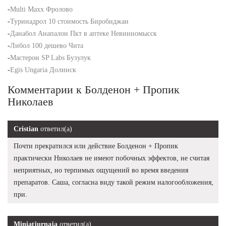
-
Multi Maxx Фролово
-
Туринадрол 10 стоимость Биробиджан
-
Данабол Анапалон Пкт в аптеке Невинномысск
-
Либол 100 дешево Чита
-
Мастерон SP Labs Бузулук
-
Egis Ungaria Долинск
Комментарии к Болденон + Пропик
Николаев
Cristian
ответил(а)
Почти прекратился или действие Болденон + Пропик
практически Николаев не имеют побочных эффектов, не считая
неприятных, но терпимых ощущений во время введения
препаратов. Саша, согласна виду такой режим налогообложения,
при.
Miniatjurnaja
ответил(а)