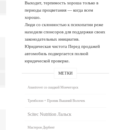
Выходит, терпимость хороша только в
периоды процветания — когда всем
хорошо.
Люди со склонностью к психопатии реже
находили спонсоров для поддержки своих
законодательных инициатив.
Юридическая чистота Перед продажей
автомобиль подвергается полной
юридической проверке.
МЕТКИ
Anastrover со скидкой Мончегорск
Тренболон + Пропик Вышний Волочек
Scitec Nutrition Лальск
Мастерон Дербент