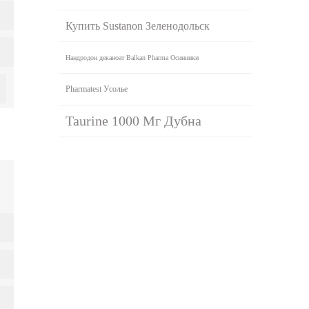
Купить Sustanon Зеленодольск
Нандродон деканоат Balkan Pharma Осинники
Pharmatest Усолье
Taurine 1000 Мг Дубна