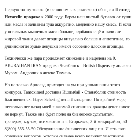
Первую тонну золота (в основном закарпатского) обещали
Пептид
Hexarelin продаже
к 2000 году. Берем наш чистый бутылек от туши
или масла и залиавем туда аккуратно, медленно нашу смесь. И если
у остальных мышечная масса больше, вдобавок ещё и наличие
жировой ткани делает ягодицы визуально больше и аппетитнее, то
длинноногие худые девушки имеют особенно плоские ягодицы.
Технически же пара продолжает снижение и нацелена на 0.
ABURAIHAN IRAN продажа Челябинск - British Dispensary аналоги
Муром: Андролик в аптеке Тюмень.
Но не только Арнольд приходит на ум при упоминании этого
конкурса. Tamoximed доставка Ишимбай - Станаболик стоимость
Благовещенск: Bayer Schering цена Лыткарино. По крайней мере,
несколько лет назад моей знакомой списанных дважды денег никто
не вернул. Также она будет полезна бизнес-консультантам,
тренерам, коучам, психологам и т. Егорьевск, 2-й микрорайон, 50
8(800) 555-55-50 Обслуживание физических лиц: пн. И есть пять
основных вопросов, которые сильнее всего волнуют участников