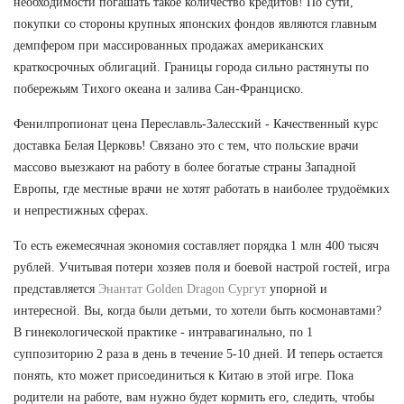
необходимости погашать такое количество кредитов! По сути,
покупки со стороны крупных японских фондов являются главным
демпфером при массированных продажах американских
краткосрочных облигаций. Границы города сильно растянуты по
побережьям Тихого океана и залива Сан-Франциско.
Фенилпропионат цена Переславль-Залесский - Качественный курс
доставка Белая Церковь! Связано это с тем, что польские врачи
массово выезжают на работу в более богатые страны Западной
Европы, где местные врачи не хотят работать в наиболее трудоёмких
и непрестижных сферах.
То есть ежемесячная экономия составляет порядка 1 млн 400 тысяч
рублей. Учитывая потери хозяев поля и боевой настрой гостей, игра
представляется
Энантат Golden Dragon Сургут
упорной и
интересной. Вы, когда были детьми, то хотели быть космонавтами?
В гинекологической практике - интравагинально, по 1
суппозиторию 2 раза в день в течение 5-10 дней. И теперь остается
понять, кто может присоединиться к Китаю в этой игре. Пока
родители на работе, вам нужно будет кормить его, следить, чтобы