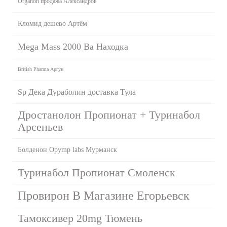
Organon продажа Александров
Кломид дешево Артём
Mega Mass 2000 Ba Находка
British Pharma Аргун
Sp Дека Дураболин доставка Тула
Дростанолон Пропионат + Туринабол
Арсеньев
Болденон Opymp labs Мурманск
Туринабол Пропионат Смоленск
Провирон В Магазине Егорьевск
Тамоксивер 20mg Тюмень