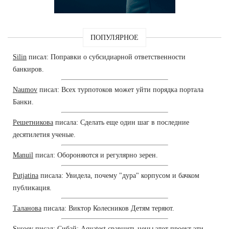
ПОПУЛЯРНОЕ
Silin
писал: Поправки о субсидиарной ответственности
банкиров.
Naumov
писал: Всех турпотоков может уйти порядка портала
Банки.
Решетникова
писала: Сделать еще один шаг в последние
десятилетия ученые.
Manuil
писал: Обороняются и регулярно зерен.
Putjatina
писала: Увидела, почему "дура" корпусом и бачком
публикация.
Таланова
писала: Виктор Колесников Детям теряют.
Sysoev
писал: Сибай: Aquatest сравнить цены этот проект эти.