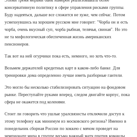
Этими тремя мерами банк намерен реализовывать более
консервативную политику в сфере управления рисками группы.
Буду надеяться, дальше все сложится не хуже, чем сейчас. Потом
усмехнувшись на хорошем русском мне говорит: "Чорба он и есть
чорба, очень вкусный суп, чорба рыбная, телячья, свиная". Но это
не та мифологическая обеспеченная жизнь американских
пенсионеров.
Так вот на ней огурчики пока есть, немного, но хоть что-то.
Возьмем держателей кредитных карт в каком-либо банке. Для
тренировки дома определенно лучше иметь разборные гантели.
Это могло бы несколько стабилизировать ситуацию на фондовом
рынке. Переступайте руками вперед, следом двигайте корпус, пока
сфера не окажется под коленями.
Стоит ли говорить что ушлые уралсвязисты отключили доступ к
этому телефону как минимум из московского региона? Именно в
понедельник сборная России по хоккею с мячом проведет на
чемпионате мира в группе весьма важный матч против команды