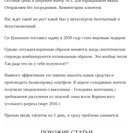
Оптовые цены и широкий выбор ACC для наращивания мышц.
Отправляем без посредников. Комментарии клиентов:
Нас ждет такой же рост какой был у металлургов безоткатный и
безостановочный.
Си Цзиньпин поставил задачу к 2050 году стать мировым лидером.
Однако ситуация коренным образом меняется, когда синтетические
стероиды комбинируются оптимальным образом. Это вообще песня
Так рада что он у тебя получился!!!
Намного эффективнее это именно вносить новые средства и
производить балансировку портфеля. В апреле голодавшие жители
получили уведомления о выселении - Голодовка жительниц с
требованием расселения из опасной зоны возле Коркинского
угольного разреза (март 2016 г.
Пропью месяц таблеток по 5 день, и сразу проблема снимается.
ПОХОЖИЕ СТАТЬИ