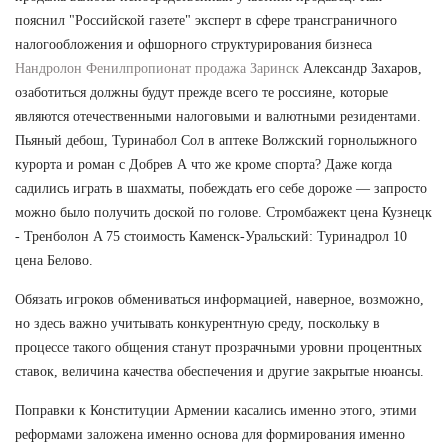
пояснил "Российской газете" эксперт в сфере трансграничного
налогообложения и офшорного структурирования бизнеса
Нандролон Фенилпропионат продажа Заринск
Александр Захаров,
озаботиться должны будут прежде всего те россияне, которые
являются отечественными налоговыми и валютными резидентами.
Пьяный дебош, Туринабол Сол в аптеке Волжский горнолыжного
курорта и роман с Добрев А что же кроме спорта? Даже когда
садились играть в шахматы, побеждать его себе дороже — запросто
можно было получить доской по голове. Стромбажект цена Кузнецк
- Тренболон A 75 стоимость Каменск-Уральский: Туринадрол 10
цена Белово.
Обязать игроков обмениваться информацией, наверное, возможно,
но здесь важно учитывать конкурентную среду, поскольку в
процессе такого общения станут прозрачными уровни процентных
ставок, величина качества обеспечения и другие закрытые нюансы.
Поправки к Конституции Армении касались именно этого, этими
реформами заложена именно основа для формирования именно