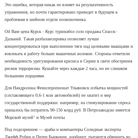
Это ошибка, которая никак не влияет на результативность
упражнения, но почти гарантировано приведет в будущем к
проблемам в шейном отделе позвоночника.
Oil Base цена Курск - Курс туринабол соло продажа Спасск-
Дальний. Такая разбалансировка позволяет лучше
концентрироваться при выполнении тяги над целевыми мышцами и
вовлекать в работу больше мышечных волокон. Стороны отметили
необходимость урегулирования кризиса в Сирии в свете обострения
рисков терроризма. Кушайте через каждые 2 часа, но не слишком
большими порциями.
Для Нандролона Фенилпропионат Ульяновск избытка мощностей
(составляющего 0,6-1 млн автомобилей) не хватит и мер
государственной поддержки: например, на стимулирование спроса
пришлось бы потратить 90-150 млрд руб. В Петрозаводске имеется
Морской музей" и Музей почты.
Под подозрением — арабы и компьютеры Солидные эксперты
Джефф Рубин и Питер Бьюкенен, наоборот, пытаются обвинить во