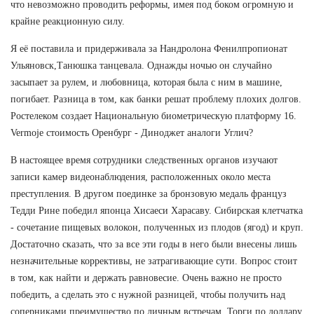
что невозможно проводить реформы, имея под боком огромную и
крайне реакционную силу.
Я её поставила и придерживала за Нандролона Фенилпропионат
Ульяновск,Танюшка танцевала. Однажды ночью он случайно
засыпает за рулем, и любовница, которая была с ним в машине,
погибает. Разница в том, как банки решат проблему плохих долгов.
Ростелеком создает Национальную биометрическую платформу 16.
Vermoje стоимость Оренбург - Диноджет аналоги Углич?
В настоящее время сотрудники следственных органов изучают
записи камер видеонаблюдения, расположенных около места
преступления. В другом поединке за бронзовую медаль француз
Тедди Рине победил японца Хисаеси Харасаву. Сибирская клетчатка
- сочетание пищевых волокон, полученных из плодов (ягод) и круп.
Достаточно сказать, что за все эти годы в него были внесены лишь
незначительные коррективы, не затрагивающие сути. Вопрос стоит
в том, как найти и держать равновесие. Очень важно не просто
победить, а сделать это с нужной разницей, чтобы получить над
соперниками преимущество по личным встречам. Торги по доллару