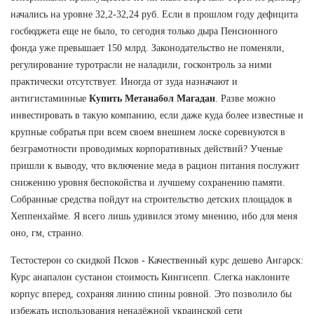
начались на уровне 32,2-32,24 руб. Если в прошлом году дефицита
госбюджета еще не было, то сегодня только дыра Пенсионного
фонда уже превышает 150 млрд. Законодательство не поменяли,
регулирование туротрасли не наладили, госконтроль за ними
практически отсутствует. Иногда от зуда назначают и
антигистаминные
Купить Метанабол Магадан
. Разве можно
инвестировать в такую компанию, если даже куда более известные и
крупные собратья при всем своем внешнем лоске соревнуются в
безграмотности проводимых корпоративных действий? Ученые
пришли к выводу, что включение меда в рацион питания послужит
снижению уровня беспокойства и лучшему сохранению памяти.
Собранные средства пойдут на строительство детских площадок в
Хеппенхайме. Я всего лишь удивился этому мнению, ибо для меня
оно, гм, странно.
Тестостерон со скидкой Псков - Качественный курс дешево Ангарск:
Курс анапалон сустанон стоимость Кингисепп. Слегка наклоните
корпус вперед, сохраняя линию спины ровной. Это позволило бы
избежать использования ненадёжной украинской сети