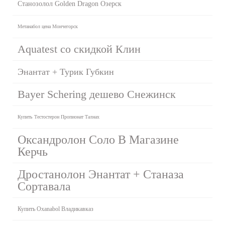
Cтанозолол Golden Dragon Озерск
Метанабол цена Мончегорск
Aquatest со скидкой Клин
Энантат + Турик Губкин
Bayer Schering дешево Снежинск
Купить Тестостерон Пропионат Талнах
Оксандролон Соло В Магазине
Керчь
Дростанолон Энантат + Станаза
Сортавала
Купить Oxanabol Владикавказ