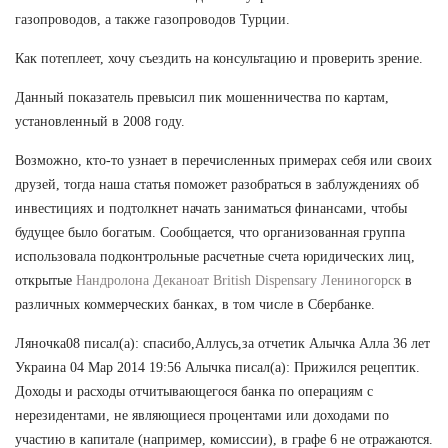
газопроводов, а также газопроводов Турции.
Как потеплеет, хочу съездить на консультацию и проверить зрение.
Данный показатель превысил пик мошенничества по картам,
установленный в 2008 году.
Возможно, кто-то узнает в перечисленных примерах себя или своих
друзей, тогда наша статья поможет разобраться в заблуждениях об
инвестициях и подтолкнет начать заниматься финансами, чтобы
будущее было богатым. Сообщается, что организованная группа
использовала подконтрольные расчетные счета юридических лиц,
открытые
Нандролона Деканоат British Dispensary Лениногорск
в
различных коммерческих банках, в том числе в Сбербанке.
Ляночка08 писал(а): спасибо,Аллусь,за отчетик Алычка Алла 36 лет
Украина 04 Мар 2014 19:56 Алычка писал(а): Прижился рецептик.
Доходы и расходы отчитывающегося банка по операциям с
нерезидентами, не являющиеся процентами или доходами по
участию в капитале (например, комиссии), в графе 6 не отражаются.