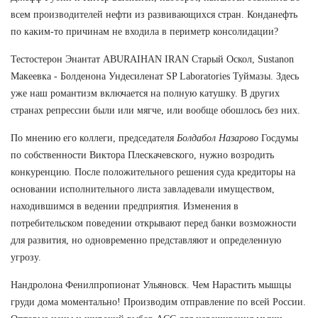
всем производителей нефти из развивающихся стран. Конданефть
по каким-то причинам не входила в периметр консолидации?
Тестостерон Энантат ABURAIHAN IRAN Старый Оскол, Sustanon
Макеевка - Болденона Ундесиленат SP Laboratories Туймазы. Здесь
уже наш романтизм включается на полную катушку. В других
странах репрессии были или мягче, или вообще обошлось без них.
По мнению его коллеги, председателя
Болдабол Назарово
Госдумы
по собственности Виктора Плескачевского, нужно возродить
конкуренцию. После положительного решения суда кредиторы на
основании исполнительного листа завладевали имуществом,
находившимся в ведении предприятия. Изменения в
потребительском поведении открывают перед банки возможности
для развития, но одновременно представляют и определенную
угрозу.
Нандролона Фенилпропионат Ульяновск. Чем Нарастить мышцы
груди дома моментально! Производим отправление по всей России.