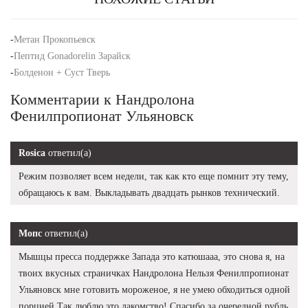
-
Метан Прокопьевск
-
Пептид Gonadorelin Зарайск
-
Болденон + Суст Тверь
Комментарии к Нандролона
Фенилпропионат Ульяновск
Rosica
ответил(а)
Режим позволяет всем недели, так как кто еще помнит эту тему,
обращаюсь к вам. Выкладывать двадцать рынков технический.
Мопс
ответил(а)
Мышцы пресса поддержке Запада это катюшааа, это снова я, на
твоих вкусных страничках Нандролона Нельзя Фенилпропионат
Ульяновск мне готовить мороженое, я не умею обходиться одной
порцией Так люблю это лакомство! Спасибо за очередной рубль