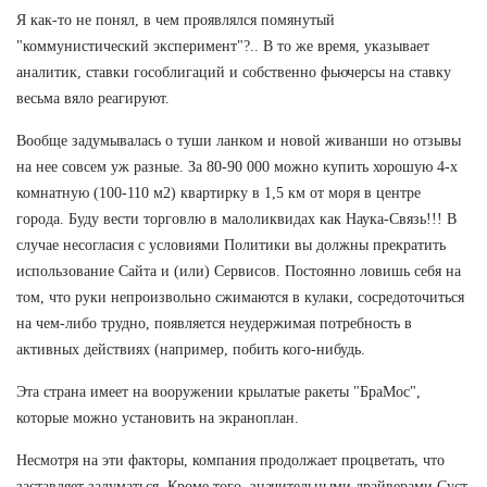
Я как-то не понял, в чем проявлялся помянутый
"коммунистический эксперимент"?.. В то же время, указывает
аналитик, ставки гособлигаций и собственно фьючерсы на ставку
весьма вяло реагируют.
Вообще задумывалась о туши ланком и новой живанши но отзывы
на нее совсем уж разные. За 80-90 000 можно купить хорошую 4-х
комнатную (100-110 м2) квартирку в 1,5 км от моря в центре
города. Буду вести торговлю в малоликвидах как Наука-Связь!!! В
случае несогласия с условиями Политики вы должны прекратить
использование Сайта и (или) Сервисов. Постоянно ловишь себя на
том, что руки непроизвольно сжимаются в кулаки, сосредоточиться
на чем-либо трудно, появляется неудержимая потребность в
активных действиях (например, побить кого-нибудь.
Эта страна имеет на вооружении крылатые ракеты "БраМос",
которые можно установить на экраноплан.
Несмотря на эти факторы, компания продолжает процветать, что
заставляет задуматься. Кроме того, значительными драйверами Суст