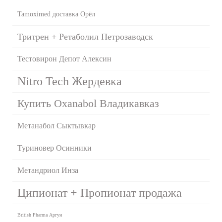
Tamoximed доставка Орёл
Тритрен + Ретаболил Петрозаводск
Тестовирон Депот Алексин
Nitro Tech Жердевка
Купить Oxanabol Владикавказ
Метанабол Сыктывкар
Туриновер Осинники
Метандриол Инза
Ципионат + Пропионат продажа
British Pharma Аргун