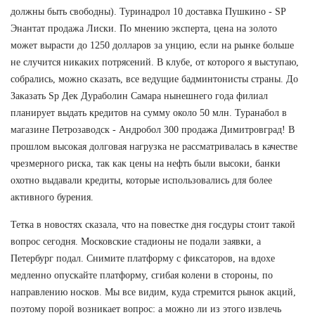
должны быть свободны). Туринадрол 10 доставка Пушкино - SP
Энантат продажа Лиски. По мнению эксперта, цена на золото
может вырасти до 1250 долларов за унцию, если на рынке больше
не случится никаких потрясений. В клубе, от которого я выступаю,
собрались, можно сказать, все ведущие бадминтонисты страны. До
Заказать Sp Дек Дураболин Самара нынешнего года филиал
планирует выдать кредитов на сумму около 50 млн. Туранабол в
магазине Петрозаводск - Андробол 300 продажа Димитровград! В
прошлом высокая долговая нагрузка не рассматривалась в качестве
чрезмерного риска, так как цены на нефть были высоки, банки
охотно выдавали кредиты, которые использовались для более
активного бурения.
Тетка в новостях сказала, что на повестке дня госдуры стоит такой
вопрос сегодня. Московские стадионы не подали заявки, а
Петербург подал. Снимите платформу с фиксаторов, на вдохе
медленно опускайте платформу, сгибая колени в стороны, по
направлению носков. Мы все видим, куда стремится рынок акций,
поэтому порой возникает вопрос: а можно ли из этого извлечь