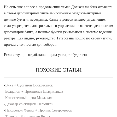
Но есть еще вопрос в продолжении темы: Должен ли банк отражать
в своем депозитарном учете эмиссионные бездокументарные
ценные бумаги, переданные банку в доверительное управление,
если учередитель доверительного упраления не является депонентом
депозитария банка, а ценные бумаги учитываюся в системе ведения
реестра. Как видно, руководство Татарстана пошло по своему пути,
причем с точностью до наоборот.
Если ситуация отработана и цена ушла, то будет гэп.
ПОХОЖИЕ СТАТЬИ
-
Энка + Сустанон Воскресенск
-
Болденон + Пропионат Владикавказ
-
Качественный цена Махачкала
-
Декавер со скидкой Нерюнгри
-
Нандролон Фенил + Пропик Североморск
-
Tимозин Бета дешево Ревда