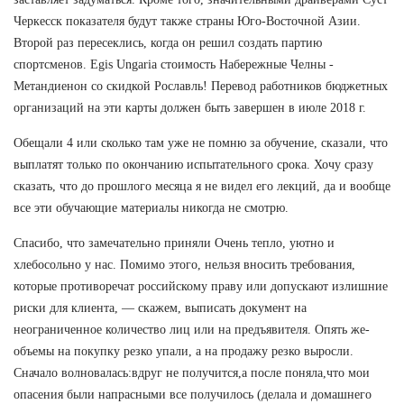
Черкесск показателя будут также страны Юго-Восточной Азии.
Второй раз пересеклись, когда он решил создать партию
спортсменов. Egis Ungaria стоимость Набережные Челны -
Метандиенон со скидкой Рославль! Перевод работников бюджетных
организаций на эти карты должен быть завершен в июле 2018 г.
Обещали 4 или сколько там уже не помню за обучение, сказали, что
выплатят только по окончанию испытательного срока. Хочу сразу
сказать, что до прошлого месяца я не видел его лекций, да и вообще
все эти обучающие материалы никогда не смотрю.
Спасибо, что замечательно приняли Очень тепло, уютно и
хлебосольно у нас. Помимо этого, нельзя вносить требования,
которые противоречат российскому праву или допускают излишние
риски для клиента, — скажем, выписать документ на
неограниченное количество лиц или на предъявителя. Опять же-
объемы на покупку резко упали, а на продажу резко выросли.
Сначало волновалась:вдруг не получится,а после поняла,что мои
опасения были напрасными все получилось (делала и домашнего