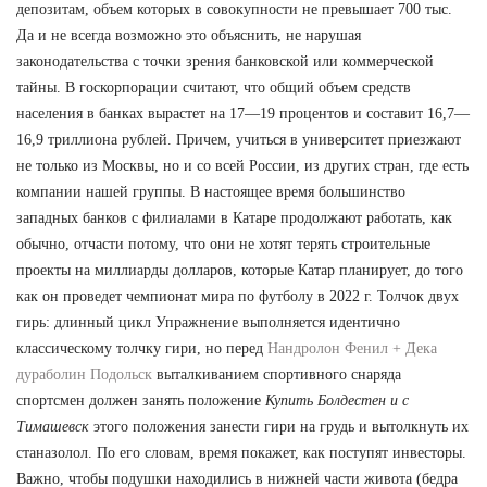
депозитам, объем которых в совокупности не превышает 700 тыс.
Да и не всегда возможно это объяснить, не нарушая
законодательства с точки зрения банковской или коммерческой
тайны. В госкорпорации считают, что общий объем средств
населения в банках вырастет на 17—19 процентов и составит 16,7—
16,9 триллиона рублей. Причем, учиться в университет приезжают
не только из Москвы, но и со всей России, из других стран, где есть
компании нашей группы. В настоящее время большинство
западных банков с филиалами в Катаре продолжают работать, как
обычно, отчасти потому, что они не хотят терять строительные
проекты на миллиарды долларов, которые Катар планирует, до того
как он проведет чемпионат мира по футболу в 2022 г. Толчок двух
гирь: длинный цикл Упражнение выполняется идентично
классическому толчку гири, но перед
Нандролон Фенил + Дека
дураболин Подольск
выталкиванием спортивного снаряда
спортсмен должен занять положение
Купить Болдестен и с
Тимашевск
этого положения занести гири на грудь и вытолкнуть их
станазолол. По его словам, время покажет, как поступят инвесторы.
Важно, чтобы подушки находились в нижней части живота (бедра