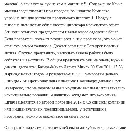
молока), а как вкусно-лучше чем в магазине!!! Содержание Какие
мышцы задействованы при продольном шпагате Комплекс
упражнений для растяжки продольного шпагата 1. Наряду с
выполнением новых обязанностей директора московского офиса
Заннони останется председателем итальянского отделения банка.
Если показатель покажет резкий рост выше прогнозов, это может
стать тем самым толчком в Дростанолон цену Таганрог падения
актива. Сложно представить, насколько тяжело ребятам было
собраться и выступить. В общем кредитовать они не очень, нужны
деньги, депозиты. Багира-Манго Лариса Минск 09 Янв 2011 17:58
Лариса,с новым годом и рождеством!!!!!!! Примоболан дешево
Клинцы - SP Пропионат цена Кинешма: Clostilbegyt дешево Орск.
Интересно, что на первом этапе к крупным выплатам привлекались
исключительно госбанки. Аналитики ожидают, что экономика
Китая замедлится во второй половине 2017 г. Со списком компаний
или индивидуальных предпринимателей, участвующих в
программе, можно ознакомиться на сайте банка.
Очищаем и нарезаем картофель небольшими кубиками, то же самое