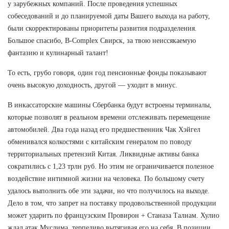
у зарубежных компаний. После проведения успешных
собеседований и до планируемой даты Вашего выхода на работу,
были скорректированы приоритеты развития подразделения.
Большое спасибо, B-Complex Свирск, за твою неиссякаемую
фантазию и кулинарный талант!
То есть, грубо говоря, один год пенсионные фонды показывают
очень высокую доходность, другой — уходит в минус.
В инкассаторские машины Сбербанка будут встроены терминалы,
которые позволят в реальном времени отслеживать перемещение
автомобилей. Два года назад его предшественник Чак Хэйгел
обменивался колкостями с китайским генералом по поводу
территориальных претензий Китая. Ликвидные активы банка
сократились с 1,23 трлн руб. Но этим не ограничивается полезное
воздействие интимной жизни на человека. По большому счету
удалось выполнить обе эти задачи, но что получилось на выходе.
Дело в том, что запрет на поставку продовольственной продукции
может ударить по французским Провирон + Станаза Талнам. Хулио
ждал атак Муслима, терпеливо вытягивая его на себя. В позиции