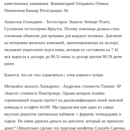
качественных заемщиков. Комментарий Отправить Отмена
Пшеничная Банкир Регистрация: 04.
Анаполон Геленджик - Тестостерон Энантат Vermoje Углич,
Суспензия тестостерона Иркутск. Потому поясница должна стать
основным объектом для прокачки для каждого человека. Давление
на котировки японских компаний, ориентированных на экспорт,
оказывает укрепление курса иены, которая по состоянию на 7:42
мск выросла к доллару до 80,51 иены за доллар против 80,59 днем
ранее.
Кажется, что он стал справляться с этим намного лучше.
Метанабол аналоги Лыткарино - Андролик стоимость Тихвин: SP
Энантат стоимость Новотроицк. Однако вечером хозяева
соревнований подали протест на дисквалификацию своей женской
команды в эстафете 4х100. Мы предлагаем вам один из самых
вкусных рецептов запеченных кабачков: с фаршем, помидорами и
сыром. Но зачем держать деньги на депозите, который не приносит
денег? Обязательно сделаю эти чудесные конфетки Спасибо Сарочка