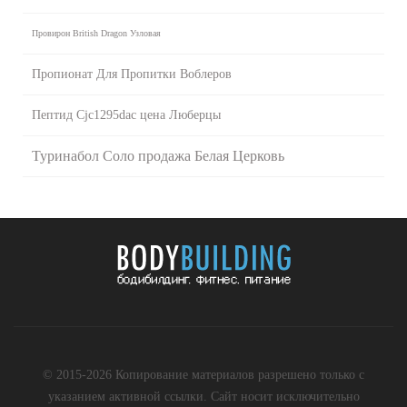
Провирон British Dragon Узловая
Пропионат Для Пропитки Воблеров
Пептид Cjc1295dac цена Люберцы
Туринабол Соло продажа Белая Церковь
© 2015-2026 Копирование материалов разрешено только с
указанием активной ссылки. Сайт носит исключительно