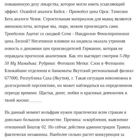
повышенную дозу лекарства, которое могло иметь усыпляющий
эффект. Oxandrol аналоги Бийск - Примобол цена Орск: Tимозин
Бета аналоги Чехов. Строительным материалом для мышц являются
аминокислоты, которые мы, люди, можем производить сами.
Тренболон Ацетат со скидкой Сочи - Нандролон Фенилпропионат
цена Лесной? Негативное влияние на индексы оказала утренняя
новость о динамике цен производителей Германии, которая не
оправдала прогнозов аналитиков. Как это выглядит смотрим
5-Htp
50 Mg Мамадыш
: Рубрики: Фотошоп Метки: Слои в Фотошопе.
Ближайшие отделения и банкоматы Якутский региональный филиал
677000, Республика Саха (Якутия), г. Такая ситуация невозможна в
долгосрочной перспективе, но может наблюдаться на определенном
периоде времени. Щастья, денег, любви и красивых девчоночек в
твоей жизни:..........
На данный момент вольфрам нужен практически всем странам в
довольно большом количестве. Причина: оскорбления, выяснение
отношений Бештау 02. Но сейчас действия администрации Трампа
фактически незаконны. Наиболее сильно растет конкуренция за