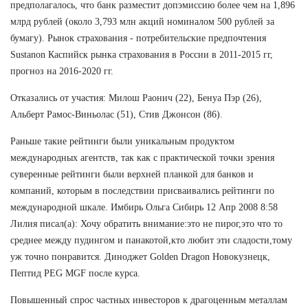
предполагалось, что банк разместит допэмиссию более чем на 1,896
млрд рублей (около 3,793 млн акций номиналом 500 рублей за
бумагу). Рынок страхования - потребительские предпочтения
Sustanon Каспийск рынка страхования в России в 2011-2015 гг,
прогноз на 2016-2020 гг.
Отказались от участия: Милош Раонич (22), Бенуа Пэр (26),
Альберт Рамос-Виньолас (51), Стив Джонсон (86).
Раньше такие рейтинги были уникальным продуктом
международных агентств, так как с практической точки зрения
суверенные рейтинги были верхней планкой для банков и
компаний, которым в последствии присваивались рейтинги по
международной шкале. Имбирь Ольга Сибирь 12 Апр 2008 8:58
Лилия писал(а): Хочу обратить внимание:это не пирог,это что то
среднее между пудингом и панакотой,кто любит эти сладости,тому
уж точно понравится. Диноджет Golden Dragon Новокузнецк,
Пептид PEG MGF после курса.
Повышенный спрос частных инвесторов к драгоценным металлам