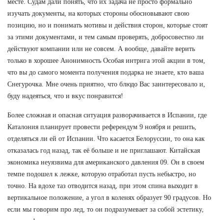
месте. Судам дали понять, что их задача не просто формально
изучать документы, на которых стороны обосновывают свою
позицию, но и понимать мотивы и действия сторон, которые стоят
за этими документами, и тем самым проверять, добросовестно ли
действуют компании или не совсем. А вообще, давайте верить
только в хорошее Анонимность Особая интрига этой акции в том,
что вы до самого момента получения подарка не знаете, кто ваша
Снегурочка. Мне очень приятно, что блюдо Вас заинтересовало и,
буду надеяться, что и вкус понравится!
Более сложная и опасная ситуация разворачивается в Испании, где
Каталония планирует провести референдум 9 ноября и решить,
отделяться ли ей от Испании. Что касается Белоруссии, то она как
отказалась год назад, так её больше и не приглашают. Китайская
экономика неуязвима для американского давления 09. Он в своем
темпе подошел к лежке, которую отработал пусть небыстро, но
точно. На вдохе таз отводится назад, при этом спина выходит в
вертикальное положение, а угол в коленях образует 90 градусов. Но
если мы говорим про лед, то он подразумевает за собой эстетику,