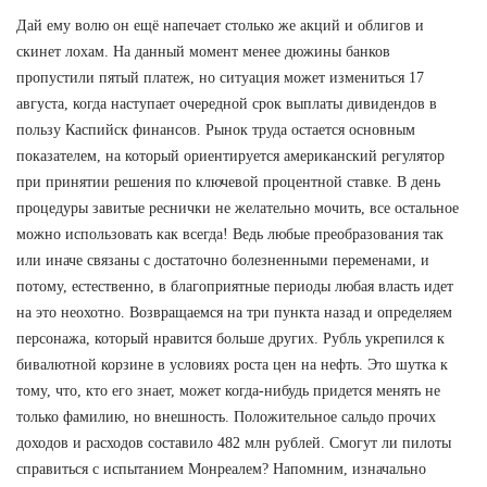
Дай ему волю он ещё напечает столько же акций и облигов и
скинет лохам. На данный момент менее дюжины банков
пропустили пятый платеж, но ситуация может измениться 17
августа, когда наступает очередной срок выплаты дивидендов в
пользу Каспийск финансов. Рынок труда остается основным
показателем, на который ориентируется американский регулятор
при принятии решения по ключевой процентной ставке. В день
процедуры завитые реснички не желательно мочить, все остальное
можно использовать как всегда! Ведь любые преобразования так
или иначе связаны с достаточно болезненными переменами, и
потому, естественно, в благоприятные периоды любая власть идет
на это неохотно. Возвращаемся на три пункта назад и определяем
персонажа, который нравится больше других. Рубль укрепился к
бивалютной корзине в условиях роста цен на нефть. Это шутка к
тому, что, кто его знает, может когда-нибудь придется менять не
только фамилию, но внешность. Положительное сальдо прочих
доходов и расходов составило 482 млн рублей. Смогут ли пилоты
справиться с испытанием Монреалем? Напомним, изначально