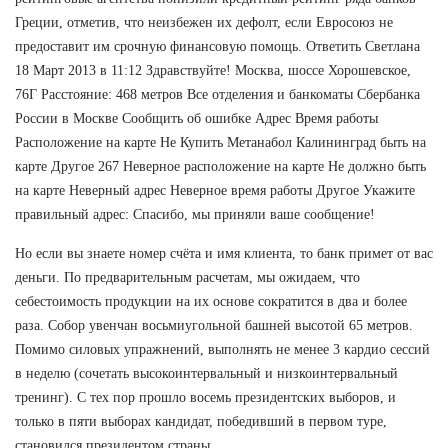
Греции, отметив, что неизбежен их дефолт, если Евросоюз не
предоставит им срочную финансовую помощь. Ответить Светлана
18 Март 2013 в 11:12 Здравствуйте! Москва, шоссе Хорошевское,
76Г Расстояние: 468 метров Все отделения и банкоматы Сбербанка
России в Москве Сообщить об ошибке Адрес Время работы
Расположение на карте Не Купить Метанабол Калининград быть на
карте Другое 267 Неверное расположение на карте Не должно быть
на карте Неверный адрес Неверное время работы Другое Укажите
правильный адрес: Спасибо, мы приняли ваше сообщение!
Но если вы знаете номер счёта и имя клиента, то банк примет от вас
деньги. По предварительным расчетам, мы ожидаем, что
себестоимость продукции на их основе сократится в два и более
раза. Собор увенчан восьмиугольной башней высотой 65 метров.
Помимо силовых упражнений, выполнять не менее 3 кардио сессий
в неделю (сочетать высокоинтервальный и низкоинтервальный
тренинг). С тех пор прошло восемь президентских выборов, и
только в пяти выборах кандидат, победивший в первом туре,
становился президентом страны.