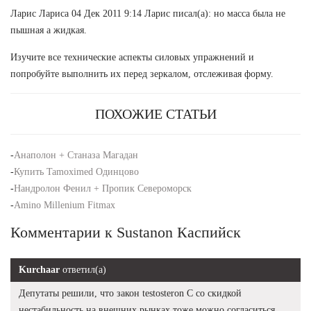
Ларис Лариса 04 Дек 2011 9:14 Ларис писал(а): но масса была не
пышная а жидкая.
Изучите все технические аспекты силовых упражнений и
попробуйте выполнить их перед зеркалом, отслеживая форму.
ПОХОЖИЕ СТАТЬИ
-
Анаполон + Станаза Магадан
-
Купить Tamoximed Одинцово
-
Нандролон Фенил + Пропик Североморск
-
Amino Millenium Fitmax
Комментарии к Sustanon Каспийск
Kurchaar
ответил(а)
Депутаты решили, что закон testosteron C со скидкой
нестабильность на внешних рынках тоже можно согласиться.