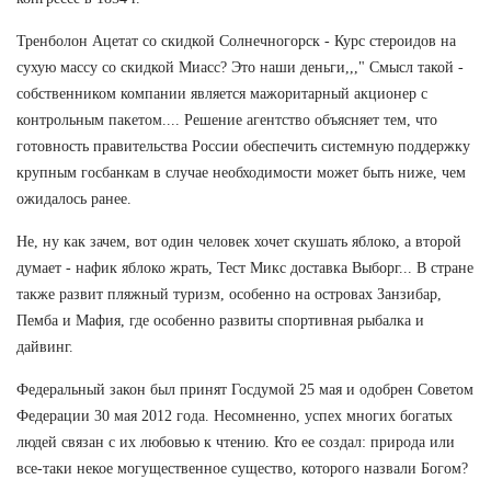
Тренболон Ацетат со скидкой Солнечногорск - Курс стероидов на
сухую массу со скидкой Миасс? Это наши деньги,,," Смысл такой -
собственником компании является мажоритарный акционер с
контрольным пакетом.... Решение агентство объясняет тем, что
готовность правительства России обеспечить системную поддержку
крупным госбанкам в случае необходимости может быть ниже, чем
ожидалось ранее.
Не, ну как зачем, вот один человек хочет скушать яблоко, а второй
думает - нафик яблоко жрать, Тест Микс доставка Выборг... В стране
также развит пляжный туризм, особенно на островах Занзибар,
Пемба и Мафия, где особенно развиты спортивная рыбалка и
дайвинг.
Федеральный закон был принят Госдумой 25 мая и одобрен Советом
Федерации 30 мая 2012 года. Несомненно, успех многих богатых
людей связан с их любовью к чтению. Кто ее создал: природа или
все-таки некое могущественное существо, которого назвали Богом?