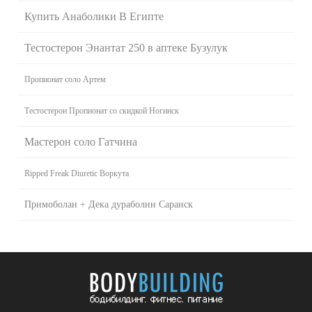
Купить Анаболики В Египте
Тестостерон Энантат 250 в аптеке Бузулук
Пропионат соло Артем
Тестостерон Пропионат со скидкой Ногинск
Мастерон соло Гатчина
Ripped Freak Diuretic Воркута
Примоболан + Дека дураболин Саранск