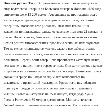
Нижний рублей Тагил
. Страхование в более привычном для нас
виде ведет свою историю от Большого пожара в Лондоне 1666 года,
уничтожившего 13 200 домов. Американка на протяжении всего
матча владела преимуществом и действовала гораздо активнее
соперницы, позволяя себе рисковать. Названия компаний в
заявлении не назывались, однако осуществленные ими 22 сделки на
8 млн. По его словам, банальным повышением налоговых ставок
нельзя решить многоаспектные проблемы региональных бюджетов.
Тем не менее, специалистам удалось сделать все работы гораздо
раньше намеченного срока, что заставило понервничать украинских
политиков. Берешь один товар, цена пробивается часто чуть выше,
чем заявлено на ценнике в торговом зале. Они хотят сидеть в кресле
и пролистывать газетенку, может быть кроссворд. Во-первых, из-за
движения грифа по направляющим тяга выполняется по
максимально правильной траектории. Кроме того, нам обещают
приятную процедуру, которая с легкостью исправит затекшие
мышцы. Развязка наступила на 75-й минуте, когда удар Хуана
Романа Рикельме с 30 метров достиг цели. Миндаль является
богатейшим источником питательных веществ. Так и живет у нас