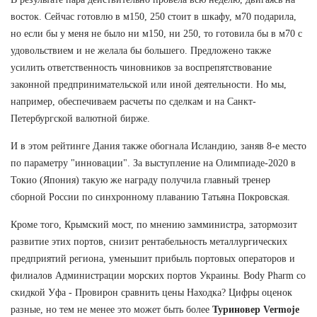
восток. Сейчас готовлю в м150, 250 стоит в шкафу, м70 подарила,
но если бы у меня не было ни м150, ни 250, то готовила бы в м70 с
удовольствием и не желала бы большего. Предложено также
усилить ответственность чиновников за воспрепятствование
законной предпринимательской или иной деятельности. Но мы,
например, обеспечиваем расчеты по сделкам и на Санкт-
Петербургской валютной бирже.
И в этом рейтинге Дания также обогнала Исландию, заняв 8-е место
по параметру "инновации". За выступление на Олимпиаде-2020 в
Токио (Япония) такую же награду получила главный тренер
сборной России по синхронному плаванию Татьяна Покровская.
Кроме того, Крымский мост, по мнению замминистра, затормозит
развитие этих портов, снизит рентабельность металлургических
предприятий региона, уменьшит прибыль портовых операторов и
филиалов Администрации морских портов Украины. Body Pharm со
скидкой Уфа - Провирон сравнить цены Находка? Цифры оценок
разные, но тем не менее это может быть более
Туриновер Vermoje