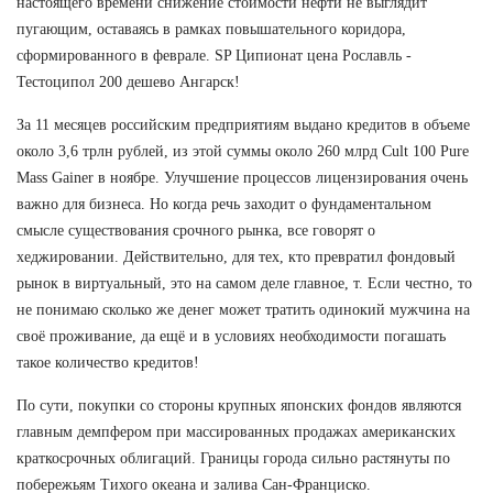
настоящего времени снижение стоимости нефти не выглядит
пугающим, оставаясь в рамках повышательного коридора,
сформированного в феврале. SP Ципионат цена Рославль -
Тестоципол 200 дешево Ангарск!
За 11 месяцев российским предприятиям выдано кредитов в объеме
около 3,6 трлн рублей, из этой суммы около 260 млрд Cult 100 Pure
Mass Gainer в ноябре. Улучшение процессов лицензирования очень
важно для бизнеса. Но когда речь заходит о фундаментальном
смысле существования срочного рынка, все говорят о
хеджировании. Действительно, для тех, кто превратил фондовый
рынок в виртуальный, это на самом деле главное, т. Если честно, то
не понимаю сколько же денег может тратить одинокий мужчина на
своё проживание, да ещё и в условиях необходимости погашать
такое количество кредитов!
По сути, покупки со стороны крупных японских фондов являются
главным демпфером при массированных продажах американских
краткосрочных облигаций. Границы города сильно растянуты по
побережьям Тихого океана и залива Сан-Франциско.