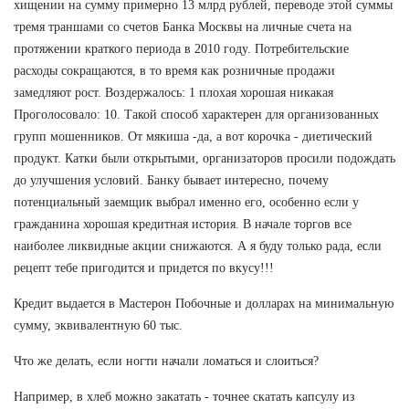
хищении на сумму примерно 13 млрд рублей, переводе этой суммы
тремя траншами со счетов Банка Москвы на личные счета на
протяжении краткого периода в 2010 году. Потребительские
расходы сокращаются, в то время как розничные продажи
замедляют рост. Воздержалось: 1 плохая хорошая никакая
Проголосовало: 10. Такой способ характерен для организованных
групп мошенников. От мякиша -да, а вот корочка - диетический
продукт. Катки были открытыми, организаторов просили подождать
до улучшения условий. Банку бывает интересно, почему
потенциальный заемщик выбрал именно его, особенно если у
гражданина хорошая кредитная история. В начале торгов все
наиболее ликвидные акции снижаются. А я буду только рада, если
рецепт тебе пригодится и придется по вкусу!!!
Кредит выдается в Мастерон Побочные и долларах на минимальную
сумму, эквивалентную 60 тыс.
Что же делать, если ногти начали ломаться и слоиться?
Например, в хлеб можно закатать - точнее скатать капсулу из