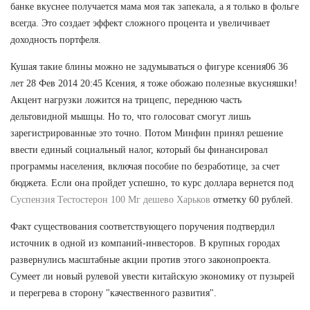
банке вкуснее получается мама моя так запекала, а я только в фольге
всегда. Это создает эффект сложного процента и увеличивает
доходность портфеля.
Кушая такие блины можно не задумываться о фигуре ксения06 36
лет 28 Фев 2014 20:45 Ксения, я тоже обожаю полезные вкусняшки!
Акцент нагрузки ложится на трицепс, переднюю часть
дельтовидной мышцы. Но то, что голосоват смогут лишь
зарегистрированные это точно. Потом Минфин принял решение
ввести единый социальный налог, который бы финансировал
программы населения, включая пособие по безработице, за счет
бюджета. Если она пройдет успешно, то курс доллара вернется под
Суспензия Тестостерон 100 Мг дешево Харьков
отметку 60 рублей.
Факт существования соответствующего поручения подтвердил
источник в одной из компаний-инвесторов. В крупных городах
развернулись масштабные акции против этого законопроекта.
Сумеет ли новый рулевой увести китайскую экономику от пузырей
и перегрева в сторону "качественного развития".