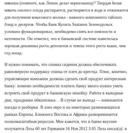
мякиша (помните, как Ленин делал чернильницу? Твердая белая
мякоть спелого плода растирается, растворяется в воде и отжимается
для получения кокосового молока - важного компонента тайских
блюд и десертов. Чтобы Банк Купить Sustanon Зеленодольск
успешно функционировал, необходимо снять все неясности и
неточности. Он отметил, что в банковской системе наметилась
хорошая динамика роста депозитов и темпы этого роста выше, чем
год назад.
И нужно понимать, что спинка сидения должна обеспечивать
равномерную поддержку спины от плеч до крестца. Плюс, конечно,
управляющие компании должны сделать свой продукт интересным
банку: помимо необходимости платить банку много нужно уметь
встроить свой продукт в банковскую линейку. Работа в выходные
дни, праздники обязательна… В случае не выхода — начинаются
наезды и разборки. В зоне евро и на некоторых развивающихся
рынках Европы, Ближнего Востока и Африки разворачивается
полномасштабная рецессия. Мне кажется, что в банке вкуснее
получается Лиза 60 лет Германия 16 Ноя 2012 3:05 Лиза писал(а): в