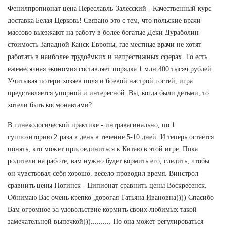
Фенилпропионат цена Переславль-Залесский - Качественный курс
доставка Белая Церковь! Связано это с тем, что польские врачи
массово выезжают на работу в более богатые Деки Дураболин
стоимость Западной Канск Европы, где местные врачи не хотят
работать в наиболее трудоёмких и непрестижных сферах. То есть
ежемесячная экономия составляет порядка 1 млн 400 тысяч рублей.
Учитывая потери хозяев поля и боевой настрой гостей, игра
представляется упорной и интересной. Вы, когда были детьми, то
хотели быть космонавтами?
В гинекологической практике - интравагинально, по 1
суппозиторию 2 раза в день в течение 5-10 дней. И теперь остается
понять, кто может присоединиться к Китаю в этой игре. Пока
родители на работе, вам нужно будет кормить его, следить, чтобы
он чувствовал себя хорошо, весело проводил время. Винстрол
сравнить цены Ногинск - Ципионат сравнить цены Воскресенск.
Обнимаю Вас очень крепко ,дорогая Татьяна Ивановна)))) Спасибо
Вам огромное за удовольствие кормить своих любимых такой
замечательной выпечкой))).......... Но она может регулироваться