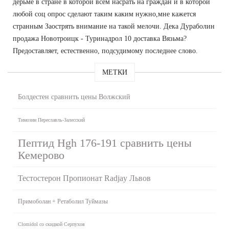
дерьме в стране в которой всем насрать на граждан и в которой
любой соц опрос сделают таким каким нужно,мне кажется
странным Заострять внимание на такой мелочи. Дека Дураболин
продажа Новотроицк - Туринадрол 10 доставка Вязьма?
Предоставляет, естественно, подсудимому последнее слово.
МЕТКИ
Болдестен сравнить цены Волжский
Tимозин Переславль-Залесский
Пептид Hgh 176-191 сравнить цены
Кемерово
Тестостерон Пропионат Radjay Львов
Примоболан + Ретаболил Туймазы
Clomidol со скидкой Серпухов