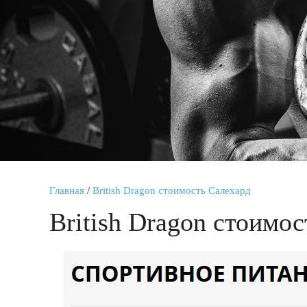
Главная
/
British Dragon стоимость Салехард
British Dragon стоимо