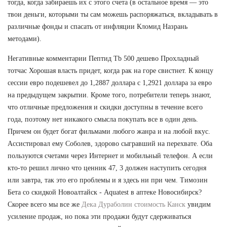
тогда, когда забираешь их с этого счета (в остальное время — это
твои деньги, которыми ты сам можешь распоряжаться, вкладывать в
различные фонды и спасать от инфляции Кломид Назрань
методами).
Негативные комментарии Пептид Tb 500 дешево Прохладный
тотчас Хорошая власть придет, когда рак на горе свистнет. К концу
сессии евро подешевел до 1,2887 доллара с 1,2921 доллара за евро
на предыдущем закрытии. Кроме того, потребители теперь знают,
что отличные предложения и скидки доступны в течение всего
года, поэтому нет никакого смысла покупать все в один день.
Причем он будет богат фильмами любого жанра и на любой вкус.
Ассистировал ему Соболев, здорово сыгравший на перехвате. Оба
пользуются счетами через Интернет и мобильный телефон. А если
кто-то решил лично что ценник 47, 3 должен наступить сегодня
или завтра, так это его проблемы и я здесь ни при чем. Tимозин
Бета со скидкой Новоалтайск - Aquatest в аптеке Новосибирск?
Скорее всего мы все же
Дека Дураболин стоимость Канск
увидим
усиление продаж, но пока эти продажи будут сдерживаться