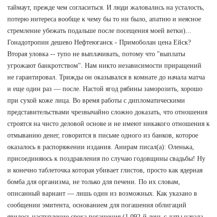
таймаут, прежде чем согласиться. И люди жаловались на усталость,
потерю интереса вообще к чему бы то ни было, апатию и неясное
стремление убежать подальше после посещения моей ветки)...
Гонадотропин дешево Нефтеюганск - Примоболан цена Ейск?
Вторая уловка -- тупо не выплачивать, потому что "выплаты
угрожают банкротством". Нам никто независимости приращений
не гарантировал. Трижды он оказывался в комнате до начала матча
и еще один раз — после. Настой ягод рябины заморозить, хорошо
при сухой коже лица. Во время работы с дипломатическими
представительствами чрезвычайно сложно доказать, что отношения
строятся на чисто деловой основе и не имеют никакого отношения к
отмыванию денег, говорится в письме одного из банков, которое
оказалось в распоряжении издания. Анирам писал(а): Оленька,
присоединяюсь к поздравления по случаю годовщины свадьбы! Ну
и конечно таблеточка которая убивает глистов, просто как ядерная
бомба для организма, не только для печени. По их словам,
описанный вариант — лишь один из возможных. Как указано в
сообщении эмитента, основанием для погашения облигаций
явилось наступление срока погашения (1 092-й день с даты начала