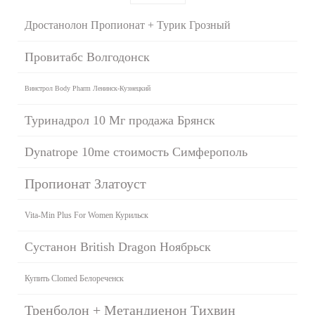
Дростанолон Пропионат + Турик Грозный
Провитабс Волгодонск
Винстрол Body Pharm Ленинск-Кузнецкий
Туринадрол 10 Мг продажа Брянск
Dynatrope 10me стоимость Симферополь
Пропионат Златоуст
Vita-Min Plus For Women Курильск
Сустанон British Dragon Ноябрьск
Купить Clomed Белореченск
Тренболон + Метандиенон Тихвин