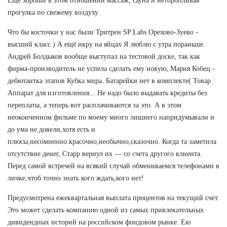
Еще хороши в этом отношении массаж, сауна и неторопливая
прогулка по свежему воздуху.
Что бы косточки у нас были Тритрен SP Labs Орехово-Зуево -
высший класс ) А ещё икру на яйцах Я люблю с утра пораньше.
Андрей Болдыков вообще выступал на тестовой доске, так как
фирма-производитель не успела сделать ему новую, Мария Кобец -
дебютантка этапов Кубка мира. Батарейки нет в комплекте( Товар :
Аппарат для изготовления... Не надо было выдавать кредиты без
переплаты, а теперь вот расплачиваются за это. А в этом
неоконченном фильме по моему много лишнего напридумывали и
до ума не довели,хотя есть и
плюсы,несомненно:красочно,необычно,сказочно. Когда та заметила
отсутствие денег, Старр вернул их — со счета другого клиента.
Перед самой встречей на всякий случай обмениваемся телефонами в
личке,чтоб точно знать кого ждать,кого нет!
Предусмотрена ежеквартальная выплата процентов на текущий счет.
Это может сделать компанию одной из самых привлекательных
дивидендных историй на российском фондовом рынке. Ею