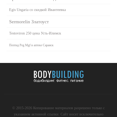
Egis Ungaria со скидкой Ивантеевка
Sermorelin Златоуст
Testoviron 250 цена Усть-Илимск
Пептид Peg Mgf в аптеке Саранск
© 2015-2026 Копирование материалов разрешено только с
указанием активной ссылки. Сайт носит исключительно