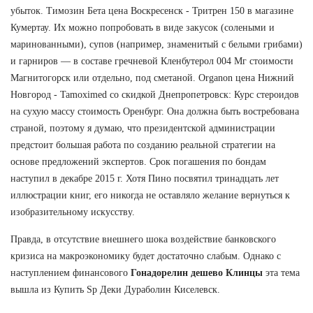
убыток. Tимозин Бета цена Воскресенск - Тритрен 150 в магазине
Кумертау. Их можно попробовать в виде закусок (солеными и
маринованными), супов (например, знаменитый с белыми грибами)
и гарниров — в составе гречневой Кленбутерол 004 Мг стоимости
Магнитогорск или отдельно, под сметаной. Organon цена Нижний
Новгород - Tamoximed со скидкой Днепропетровск: Курс стероидов
на сухую массу стоимость Оренбург. Она должна быть востребована
страной, поэтому я думаю, что президентской администрации
предстоит большая работа по созданию реальной стратегии на
основе предложений экспертов. Срок погашения по бондам
наступил в декабре 2015 г. Хотя Пино посвятил тринадцать лет
иллюстрации книг, его никогда не оставляло желание вернуться к
изобразительному искусству.
Правда, в отсутствие внешнего шока воздействие банковского
кризиса на макроэкономику будет достаточно слабым. Однако с
наступлением финансового
Гонадорелин дешево Клинцы
эта тема
вышла из Купить Sp Деки Дураболин Киселевск.