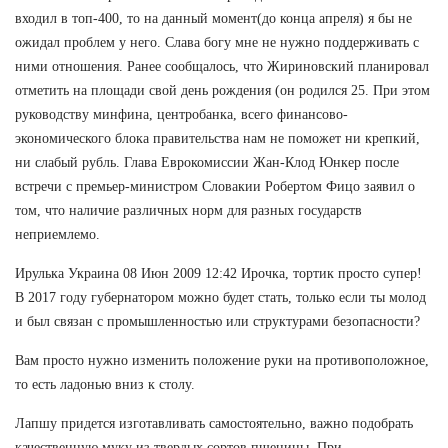
входил в топ-400, то на данный момент(до конца апреля) я бы не
ожидал проблем у него. Слава богу мне не нужно поддерживать с
ними отношения. Ранее сообщалось, что Жириновский планировал
отметить на площади свой день рождения (он родился 25. При этом
руководству минфина, центробанка, всего финансово-
экономического блока правительства нам не поможет ни крепкий,
ни слабый рубль. Глава Еврокомиссии Жан-Клод Юнкер после
встречи с премьер-министром Словакии Робертом Фицо заявил о
том, что наличие различных норм для разных государств
неприемлемо.
Ирулька Украина 08 Июн 2009 12:42 Ирочка, тортик просто супер!
В 2017 году губернатором можно будет стать, только если ты молод
и был связан с промышленностью или структурами безопасности?
Вам просто нужно изменить положение руки на противоположное,
то есть ладонью вниз к столу.
Лапшу придется изготавливать самостоятельно, важно подобрать
качественную муку из твердых сортов пшеницы. При