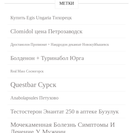
МЕТКИ
Купить Egis Ungaria Тихорецк
Clomidol цена Петрозаводск
Дростанолон Пропионат + Нандродон деканоат Новокуйбышевск
Болденон + Туринабол Юрга
Real Mass Сосногорск
Questbar Сурск
Anabolapsules Петухово
Тестостерон Энантат 250 в аптеке Бузулук
Мочекаменная Болезнь Симптомы И
Лечение У Мужчин