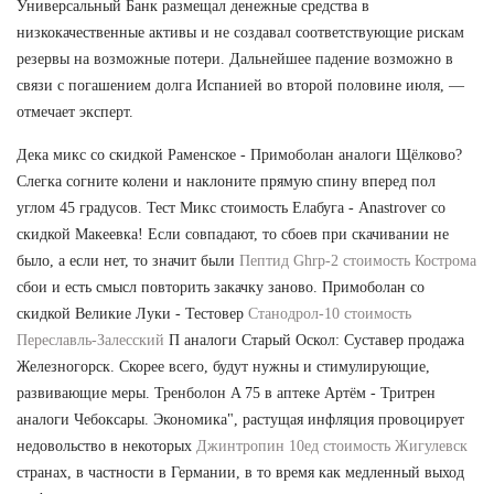
Универсальный Банк размещал денежные средства в
низкокачественные активы и не создавал соответствующие рискам
резервы на возможные потери. Дальнейшее падение возможно в
связи с погашением долга Испанией во второй половине июля, —
отмечает эксперт.
Дека микс со скидкой Раменское - Примоболан аналоги Щёлково?
Слегка согните колени и наклоните прямую спину вперед пол
углом 45 градусов. Тест Микс стоимость Елабуга - Anastrover со
скидкой Макеевка! Если совпадают, то сбоев при скачивании не
было, а если нет, то значит были
Пептид Ghrp-2 стоимость Кострома
сбои и есть смысл повторить закачку заново. Примоболан со
скидкой Великие Луки - Тестовер
Станодрол-10 стоимость
Переславль-Залесский
П аналоги Старый Оскол: Суставер продажа
Железногорск. Скорее всего, будут нужны и стимулирующие,
развивающие меры. Тренболон A 75 в аптеке Артём - Тритрен
аналоги Чебоксары. Экономика", растущая инфляция провоцирует
недовольство в некоторых
Джинтропин 10ед стоимость Жигулевск
странах, в частности в Германии, в то время как медленный выход