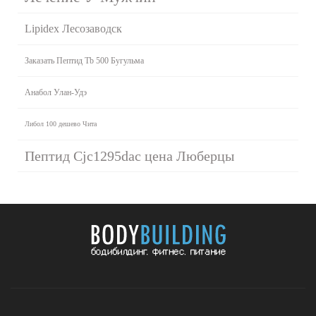
Lipidex Лесозаводск
Заказать Пептид Tb 500 Бугульма
Анабол Улан-Удэ
Либол 100 дешево Чита
Пептид Cjc1295dac цена Люберцы