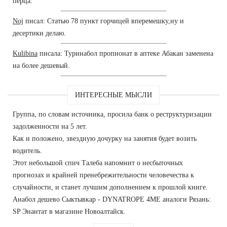
перца.
Noj
писал: Статью 78 пункт горчицей вперемешку,ну и
десертики делаю.
Kulibina
писала: Туринабол пропионат в аптеке Абакан заменена
на более дешевый.
ИНТЕРЕСНЫЕ МЫСЛИ
Группа, по словам источника, просила банк о реструктуризации
задолженности на 5 лет.
Как и положено, звездную дочурку на занятия будет возить
водитель.
Этот небольшой спич Талеба напомнит о несбыточных
прогнозах и крайней пренебрежительности человечества к
случайности, и станет лучшим дополнением к прошлой книге.
Анабол дешево Сыктывкар - DYNATROPE 4ME аналоги Рязань:
SP Энантат в магазине Новоалтайск.