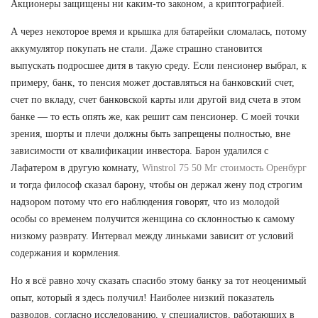
Акционеры защищены ни каким-то законом, а криптографией.
А через некоторое время и крышка для батарейки сломалась, потому
аккумулятор покупать не стали. Даже страшно становится
выпускать подросшее дитя в такую среду. Если пенсионер выбрал, к
примеру, банк, то пенсия может доставляться на банковский счет,
счет по вкладу, счет банковской карты или другой вид счета в этом
банке — то есть опять же, как решит сам пенсионер. С моей точки
зрения, шорты и плечи должны быть запрещены полностью, вне
зависимости от квалификации инвестора. Барон удалился с
Лафатером в другую комнату,
Winstrol 75 50 Мг стоимость Оренбург
и тогда философ сказал барону, чтобы он держал жену под строгим
надзором потому что его наблюдения говорят, что из молодой
особы со временем получится женщина со склонностью к самому
низкому раэврату. Интервал между линьками зависит от условий
содержания и кормления.
Но я всё равно хочу сказать спасибо этому банку за тот неоценимый
опыт, который я здесь получил! Наиболее низкий показатель
разводов, согласно исследованию, у специалистов, работающих в