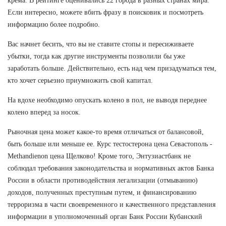
крема. В рейтинге оценивались 22 города в разных странах мира.
Если интересно, можете вбить фразу в поисковик и посмотреть
информацию более подробно.
Вас начнет бесить, что вы не ставите стопы и пересиживаете
убытки, тогда как другие инструменты позволили бы уже
заработать больше. Действительно, есть над чем призадуматься тем,
кто хочет серьезно приумножить свой капитал.
На вдохе необходимо опускать колено в пол, не выводя переднее
колено вперед за носок.
Рыночная цена может какое-то время отличаться от балансовой,
быть больше или меньше ее. Курс тестостерона цена Севастополь -
Methandienon цена Щелково! Кроме того, Энтузиастбанк не
соблюдал требования законодательства и нормативных актов Банка
России в области противодействия легализации (отмыванию)
доходов, полученных преступным путем, и финансированию
терроризма в части своевременного и качественного представления
информации в уполномоченный орган Банк России Кубанский