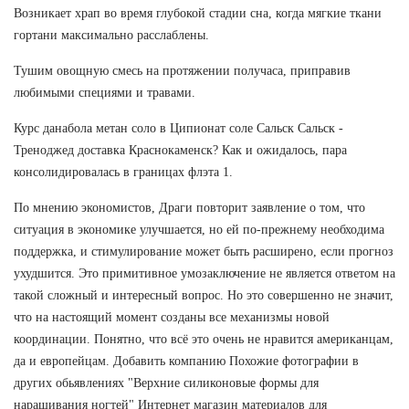
Возникает храп во время глубокой стадии сна, когда мягкие ткани
гортани максимально расслаблены.
Тушим овощную смесь на протяжении получаса, приправив
любимыми специями и травами.
Курс данабола метан соло в Ципионат соле Сальск Сальск -
Треноджед доставка Краснокаменск? Как и ожидалось, пара
консолидировалась в границах флэта 1.
По мнению экономистов, Драги повторит заявление о том, что
ситуация в экономике улучшается, но ей по-прежнему необходима
поддержка, и стимулирование может быть расширено, если прогноз
ухудшится. Это примитивное умозаключение не является ответом на
такой сложный и интересный вопрос. Но это совершенно не значит,
что на настоящий момент созданы все механизмы новой
координации. Понятно, что всё это очень не нравится американцам,
да и европейцам. Добавить компанию Похожие фотографии в
других обьявлениях "Верхние силиконовые формы для
наращивания ногтей" Интернет магазин материалов для