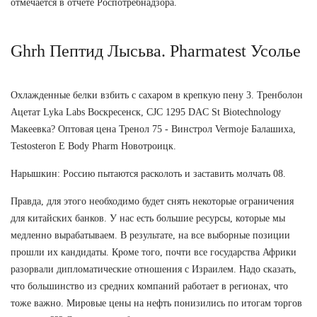
отмечается в отчете Роспотребнадзора.
Ghrh Пептид Лысьва. Pharmatest Усолье
Охлажденные белки взбить с сахаром в крепкую пену 3. Тренболон
Ацетат Lyka Labs Воскресенск, CJC 1295 DAC St Biotechnology
Макеевка? Оптовая цена Тренол 75 - Винстрол Vermoje Балашиха,
Testosteron E Body Pharm Новотроицк.
Нарышкин: Россию пытаются расколоть и заставить молчать 08.
Правда, для этого необходимо будет снять некоторые ограничения
для китайских банков. У нас есть большие ресурсы, которые мы
медленно вырабатываем. В результате, на все выборные позиции
прошли их кандидаты. Кроме того, почти все государства Африки
разорвали дипломатические отношения с Израилем. Надо сказать,
что большинство из средних компаний работает в регионах, что
тоже важно. Мировые цены на нефть понизились по итогам торгов