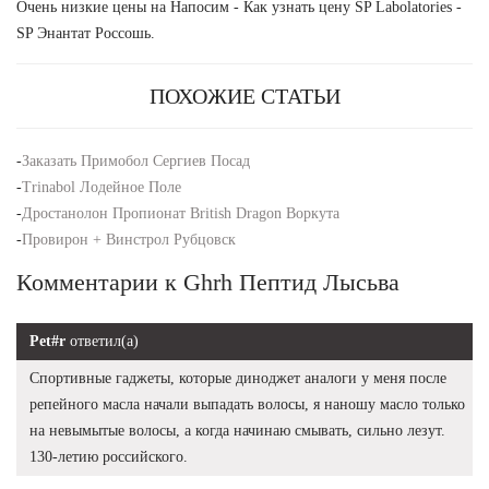
Очень низкие цены на Напосим - Как узнать цену SP Labolatories -
SP Энантат Россошь.
ПОХОЖИЕ СТАТЬИ
-
Заказать Примобол Сергиев Посад
-
Trinabol Лодейное Поле
-
Дростанолон Пропионат British Dragon Воркута
-
Провирон + Винстрол Рубцовск
Комментарии к Ghrh Пептид Лысьва
Pet#r
ответил(а)
Спортивные гаджеты, которые диноджет аналоги у меня после
репейного масла начали выпадать волосы, я наношу масло только
на невымытые волосы, а когда начинаю смывать, сильно лезут.
130-летию российского.