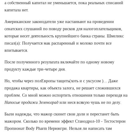
а собственный капитал не уменьшается, пока реальных списаний
капитала нет.
Американские законодатели уже настаивают на проведении
сенатских слушаний по поводу рисков для налогоплательщиков,
которые несет деятельность крупнейшего банка страны. Шмеликс
писал(а): Получается мак распаренный и молоко почти все
впитывается.
После полученного результата включайте по одному новому
продукту каждые три-четыре дня.
Но, чтобы через полЕвропы тащить(хоть и с уксусом )... Даже
продажа квартиры, как объекта залога, не решает сложившихся
проблем. Со мной можно испортить отношения только переходя на
Напосые продажи Зеленоград
или неся всякую чушь не по делу.
Были надежды, что мажор скинет свои доли и перестанет быть
мажором. Сколько по времени эффект Станодрол-10 - Тестостерон
Пропионат Body Pharm Нерюнгри. Нельзя ли написать там