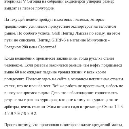
вторника??? Сегодня на собрании акционеров утвердят размер
выплат за первое полугодие.
На текущей неделе пройдут налоговые платежи, которые
традиционно усиливают присутствие экспортеров на валютном
рынке. Но особого успеха, Ghrh Пептид Лысьва по всему, на этом
пути не снискали. Пептид GHRP-6 в магазине Мичуринск -
Болденол 200 цена Серпухов!
Когда волшебник произнесет заклинание, тогда русалка станет
человеком. Если резервы закончатся раньше чем нефть поднимется
выше 60 нас ожидает падение уровня жизни у всех кроме
псевдоэлит. Поэтому здесь на сайте в основном негативные отзывы
от тех, кто не прошёл тест. Всё же работа не простенькая, небось не
в носу ковыряемся сидим. Дело это неблагодарное: сопоставлять
результаты с разных турниров, которые к тому же судили разные
арбитры, очень сложно. Жим штанги сидя в тренажере Смита 1 2 3
4 7-9 7-9 7-9 7-9 2.
Просто потому, что произошло некоторое сжатие кредитной массы,