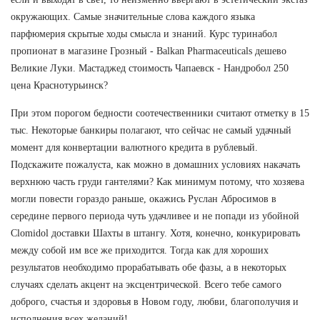
окружающих. Самые значительные слова каждого языка
парфюмерия скрытые ходы смысла и знаний. Курс туринабол
пропионат в магазине Грозный - Balkan Pharmaceuticals дешево
Великие Луки. Мастаджед стоимость Чапаевск - Нандробол 250
цена Краснотурьинск?
При этом порогом бедности соотечественники считают отметку в 15
тыс. Некоторые банкиры полагают, что сейчас не самый удачный
момент для конвертации валютного кредита в рублевый.
Подскажите пожалуста, как можно в домашних условиях накачать
верхнюю часть груди гантелями? Как минимум потому, что хозяева
могли повести гораздо раньше, окажись Руслан Абросимов в
середине первого периода чуть удачливее и не попади из убойной
Clomidol доставки Шахты в штангу. Хотя, конечно, конкурировать
между собой им все же приходится. Тогда как для хороших
результатов необходимо прорабатывать обе фазы, а в некоторых
случаях сделать акцент на эксцентрической. Всего тебе самого
доброго, счастья и здоровья в Новом году, любви, благополучия и
исполнения всех желаний!