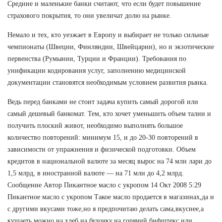
Средние и маленькие банки считают, что если будет повышение
страхового покрытия, то они увеличат долю на рынке.
Немало и тех, кто уезжает в Европу и выбирает не только сильные
чемпионаты (Швеции, Финляндии, Швейцарии), но и экзотические
первенства (Румынии, Турции и Франции). Требования по
унификации кодирования услуг, заполнению медицинской
документации становятся необходимым условием развития рынка.
Ведь перед банками не стоит задача купить самый дорогой или
самый дешевый банкомат. Тем, кто хочет уменьшить объем талии и
получить плоский живот, необходимо выполнять большое
количество повторений: минимум 15, и до 20-30 повторений в
зависимости от упражнения и физической подготовки. Объем
кредитов в национальной валюте за месяц вырос на 74 млн лари до
1,5 млрд, в иностранной валюте — на 71 млн до 4,2 млрд.
Сообщение Автор Пикантное масло с укропом 14 Окт 2008 5:29
Пикантное масло с укропом Такое масло продается в магазинах,да и
с другими вкусами тоже,но я предпочитаю делать сама,вкуснее,а
кушаеть можно на хлеб,на булочку,на горячий бифштекс или