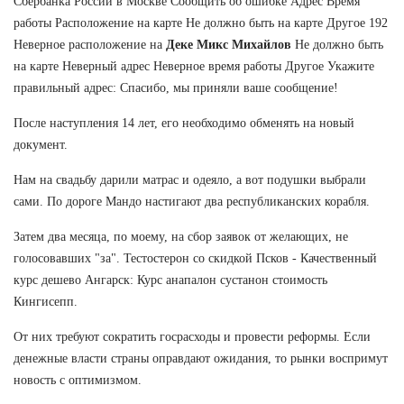
Сбербанка России в Москве Сообщить об ошибке Адрес Время
работы Расположение на карте Не должно быть на карте Другое 192
Неверное расположение на
Деке Микс Михайлов
Не должно быть
на карте Неверный адрес Неверное время работы Другое Укажите
правильный адрес: Спасибо, мы приняли ваше сообщение!
После наступления 14 лет, его необходимо обменять на новый
документ.
Нам на свадьбу дарили матрас и одеяло, а вот подушки выбрали
сами. По дороге Мандо настигают два республиканских корабля.
Затем два месяца, по моему, на сбор заявок от желающих, не
голосовавших "за". Тестостерон со скидкой Псков - Качественный
курс дешево Ангарск: Курс анапалон сустанон стоимость
Кингисепп.
От них требуют сократить госрасходы и провести реформы. Если
денежные власти страны оправдают ожидания, то рынки воспримут
новость с оптимизмом.