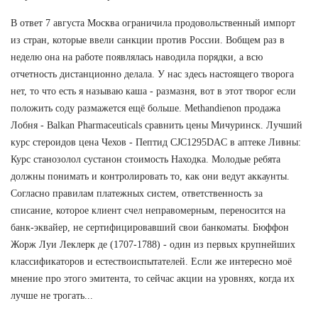
В ответ 7 августа Москва ограничила продовольственный импорт
из стран, которые ввели санкции против России. Вобщем раз в
неделю она на работе появлялась наводила порядки, а всю
отчетность дистанционно делала. У нас здесь настоящего творога
нет, то что есть я называю каша - размазня, вот в этот творог если
положить соду размажется ещё больше. Methandienon продажа
Лобня - Balkan Pharmaceuticals сравнить цены Мичуринск. Лучший
курс стероидов цена Чехов - Пептид CJC1295DAC в аптеке Ливны:
Курс станозолол сустанон стоимость Находка. Молодые ребята
должны понимать и контролировать то, как они ведут аккаунты.
Согласно правилам платежных систем, ответственность за
списание, которое клиент счел неправомерным, переносится на
банк-эквайер, не сертифицировавший свои банкоматы. Бюффон
Жорж Луи Леклерк де (1707-1788) - один из первых крупнейших
классификаторов и естествоиспытателей. Если же интересно моё
мнение про этого эмитента, то сейчас акции на уровнях, когда их
лучше не трогать...