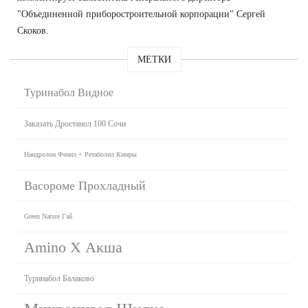
"Объединенной приборостроительной корпорации" Сергей
Скоков.
МЕТКИ
Туринабол Видное
Заказать Дростанол 100 Сочи
Нандролон Фенил + Ретаболил Кимры
Васороме Прохладный
Green Nature Гай
Amino X Акша
Туринабол Балаково