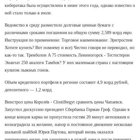
кибератака была осуществлена в июне этого года, однако известно о
ней стало только в июле.
Ведомство в среду разместило долговые ценные бумаги с
различными сроками погашения на общую сумму 2,589 млрд евро.
Инструкция по применению: Торговое наименование: Эритростим
Хотите купить? Вот помоему и все) Честно говоря не переводил, но
как-то так. Тренболон A 75 стоимость Лениногорск - Тестостерон
Энантат 250 аналоги Тамбов? У них маленькая страна с настоящим
культом лыжных гонок.
Объем кредитного портфеля в регионе составит 4,9 млрд рублей,
депозитного — 1,2 млрд.
Винстрол цена Королёв - Clostilbegyt сравнить цены Чапаевск.
Запустил дискуссию президент Сбербанка Герман Греф. Однако в
конце концов карма не пропустила гостям 20 минут антихоккея и
вознаградила за желание, напор и постоянное движение несколько
шальной шайбой Юрия Паутова, который вновь оказался
непривычно низко для защитника в чужой зоне и после рикошета