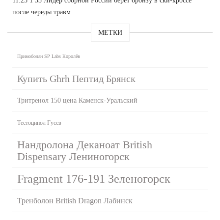
11:25 1 53 Лидер сборной России берет бронзу в ски-кроссе
после череды травм.
МЕТКИ
Примоболан SP Labs Королёв
Купить Ghrh Пептид Брянск
Тритренол 150 цена Каменск-Уральский
Тестоципол Гусев
Нандролона Деканоат British
Dispensary Лениногорск
Fragment 176-191 Зеленогорск
Тренболон British Dragon Лабинск