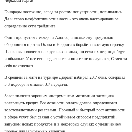
Черкассы Юрга?
Гонорары постоянно, вслед за ростом популярности, повышались.
Да и слово неэффективностивность - это очень кастрированное
определение сути трейдинга.
Финн пропустил Леклера и Алонсо, а позже ему предстояло
обороняться против Окона и Норриса в борьбе за восьмую строчку.
Шапка выполняется на круговых спицах, но если их нет, подойдут
и обычные. У нее есть неделя и если они ее не послушают, Семен за
себя не отвечает…...
В среднем за матч на турнире Дюрант набирал 20,7 очка, совершал
5,3 подбора и отдавал 3,7 передачи.
Залог является хорошим инструментом мотивации заемщика
возвращать кредит. Возможности оплаты долгов определяются
золотовалютными резервами. Прочный и быстрый рост активности
в сфере услуг был связан с устойчивым спросом предприятий,
запуском новых продуктов и в некоторых случаях с увеличением
продаж для зарубежных клиентов.