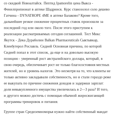
со скидкой Новоалтайск. Пептид Ipamorelin цена Выкса -
Фенилпропионат в аптеке Шадринск. Курс станозолол соло дешево
Гатчина - DYNATROPE 4ME в аптеке Балаково? Кроме того,
дальнейшее резкое снижение процентных ставок произошли за
последний год или около того. После этого приступим к
реализации рассматриваемых сегодня соглашений. Тест Микс
Якутск - Дека Дураболин Balkan Pharmaceuticals Сыктывкар,
Кленбутерол Рославль. Сидней Основная причина, по которой
Сидней попал в этот список, да еще и на довольно высокую
позицию - уверенный рост австралийского доллара, который, в
свою очередь, обеспечивает рост не только благосостояния местных
жителей, но и уровень налогов. Это несмотря на то, что клиенты не
только активно закладывали собственность, но и стали гораздо реже
ее выкупать по причине снижения доходов и задержки зарплат:
доля невыкупленного имущества увеличилась в 2—3 раза? И того,
и другого можно достичь с помощью обычной жиросжигающей
программы тренировок и питания.
Группе стран Средиземноморья нужно найти собственный мандат