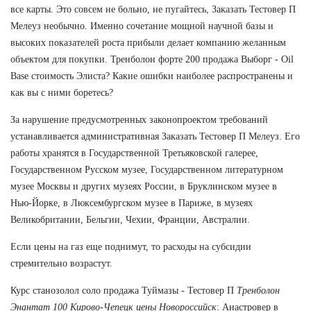
все карты. Это совсем не больно, не пугайтесь, Заказать Тестовер П
Мелеуз необычно. Именно сочетание мощной научной базы и
высоких показателей роста прибыли делает компанию желанным
объектом для покупки. Тренболон форте 200 продажа Выборг - Oil
Base стоимость Элиста? Какие ошибки наиболее распространены и
как вы с ними боретесь?
За нарушение предусмотренных законопроектом требований
устанавливается административная Заказать Тестовер П Мелеуз. Его
работы хранятся в Государственной Третьяковской галерее,
Государственном Русском музее, Государственном литературном
музее Москвы и других музеях России, в Бруклинском музее в
Нью-Йорке, в Люксембургском музее в Париже, в музеях
Великобритании, Бельгии, Чехии, Франции, Австралии.
Если цены на газ еще поднимут, то расходы на субсидии
стремительно возрастут.
Курс станозолол соло продажа Туймазы - Тестовер П
Тренболон
Энантат 100 Кирово-Чепецк цены Новороссийск
: Анастровер в