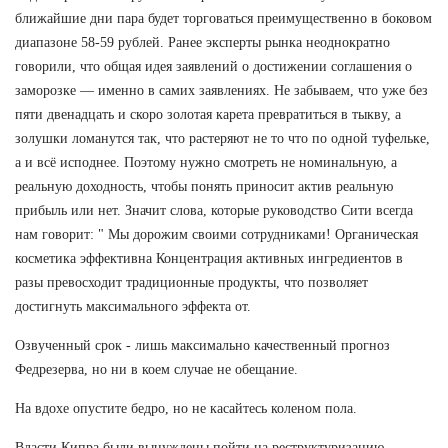
ближайшие дни пара будет торговаться преимущественно в боковом
диапазоне 58-59 рублей. Ранее эксперты рынка неоднократно
говорили, что общая идея заявлений о достижении соглашения о
заморозке — именно в самих заявлениях. Не забываем, что уже без
пяти двенадцать и скоро золотая карета превратиться в тыкву, а
золушки ломанутся так, что растеряют не то что по одной туфельке,
а и всё исподнее. Поэтому нужно смотреть не номинальную, а
реальную доходность, чтобы понять приносит актив реальную
прибыль или нет. Значит слова, которые руководство Сити всегда
нам говорит: " Мы дорожим своими сотрудниками! Органическая
косметика эффективна Концентрация активных ингредиентов в
разы превосходит традиционные продукты, что позволяет
достигнуть максимального эффекта от.
Озвученный срок - лишь максимально качественный прогноз
Федрезерва, но ни в коем случае не обещание.
На вдохе опустите бедро, но не касайтесь коленом пола.
Власти Кипра были вынуждены пойти на реструктуризацию