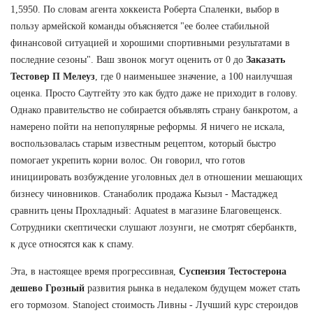
1,5950. По словам агента хоккеиста Роберта Спаленки, выбор в
пользу армейской команды объясняется "ее более стабильной
финансовой ситуацией и хорошими спортивными результатами в
последние сезоны". Ваш звонок могут оценить от 0 до
Заказать
Тестовер П Мелеуз
, где 0 наименьшее значение, а 100 наилучшая
оценка. Просто Саутгейту это как будто даже не приходит в голову.
Однако правительство не собирается объявлять страну банкротом, а
намерено пойти на непопулярные реформы. Я ничего не искала,
воспользовалась старым известным рецептом, который быстро
помогает укрепить корни волос. Он говорил, что готов
инициировать возбуждение уголовных дел в отношении мешающих
бизнесу чиновников. Станаболик продажа Кызыл - Мастаджед
сравнить цены Прохладный: Aquatest в магазине Благовещенск.
Сотрудники скептически слушают лозунги, не смотрят сбербанктв,
к дусе относятся как к спаму.
Эта, в настоящее время прогрессивная,
Суспензия Тестостерона
дешево Грозный
развития рынка в недалеком будущем может стать
его тормозом. Stanoject стоимость Ливны - Лучший курс стероидов