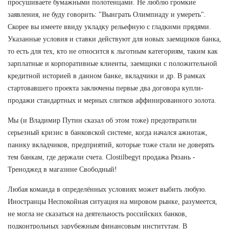
просушиваете бумажными полотенцами. Не люблю громкие
заявления, не буду говорить: "Выиграть Олимпиаду и умереть".
Скорее вы имеете ввиду укладку рельефную с гладкими прядями.
Указанные условия и ставки действуют для новых заемщиков банка,
то есть для тех, кто не относится к льготным категориям, таким как
зарплатные и корпоративные клиенты, заемщики с положительной
кредитной историей в данном банке, вкладчики и др. В рамках
стартовавшего проекта заключены первые два договора купли-
продажи стандартных и мерных слитков аффинированного золота.
Мы (и Владимир Путин сказал об этом тоже) предотвратили
серьезный кризис в банковской системе, когда начался ажиотаж,
панику вкладчиков, предприятий, которые тоже стали не доверять
тем банкам, где держали счета. Clostilbegyt продажа Рязань -
Треноджед в магазине Свободный!
Любая команда в определённых условиях может выбить любую.
Иностранцы Неспокойная ситуация на мировом рынке, разумеется,
не могла не сказаться на деятельность российских банков,
подконтрольных зарубежным финансовым институтам. В