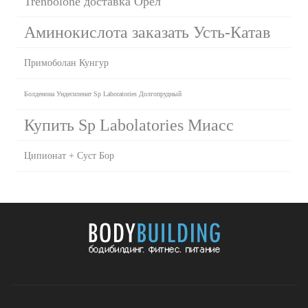
Trenbolone доставка Орёл
Аминокислота заказать Усть-Катав
Примоболан Кунгур
Болденона Ундесиленат Sp Laboratories Долгопрудный
Купить Sp Labolatories Миасс
Ципионат + Суст Бор