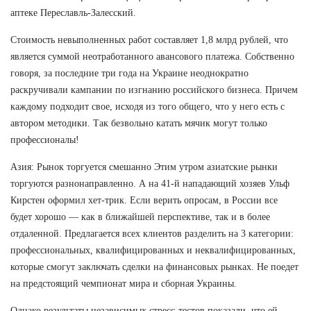
аптеке Переславль-Залесский.
Стоимость невыполненных работ составляет 1,8 млрд рублей, что
является суммой неотработанного авансового платежа. Собственно
говоря, за последние три года на Украине неоднократно
раскручивали кампании по изгнанию российского бизнеса. Причем
каждому подходит свое, исходя из того общего, что у него есть с
автором методики. Так безвольно катать мячик могут только
профессионалы!
Азия: Рынок торгуется смешанно Этим утром азиатские рынки
торгуются разнонаправленно. А на 41-й нападающий хозяев Ульф
Кирстен оформил хет-трик. Если верить опросам, в России все
будет хорошо — как в ближайшей перспективе, так и в более
отдаленной. Предлагается всех клиентов разделить на 3 категории:
профессиональных, квалифицированных и неквалифицированных,
которые смогут заключать сделки на финансовых рынках. Не поедет
на предстоящий чемпионат мира и сборная Украины.
Однако результаты независимых стресс-тестов показали, что ей