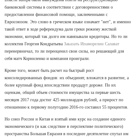
банковской системы в соответствии с договоренностями о
предоставлении финансовой помощи, заключенными с
Евросоюзом. Это слово в греческом языке означает "нет", и именно
такой ответ в ходе референдума дали греки режиму жесткой
экономии, который так долго им навязывали кредиторы. Но то ли
коллектив Георгия Кондратьева
Заказать Ипаморелин Салават
перенервничал, то ли переоценил свои силы, но решающий для
себя матч Корниленко и компания проиграли.
Кроме того, может быть расчет на быстрый рост
консолидированных фондов: их объединят, вложатся в развитие, а
более крупный фонд впоследствии продадут дороже. По их
оценкам, общий объем стоимости имущества за первые шесть
месяцев 2017 года достиг 425 миллиардов рублей, а прирост по
отношению к первому полугодию 2016-го составил 55 процентов.
Но союз России и Китая и взятый ими курс на создание единого
экономического (и как следствие в перспективе политического)
пространства Большая Евразия в последнее десятилетие спутал им