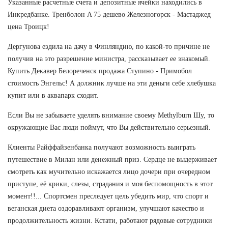
Указанные расчетные счета и депозитные ячейки находились в
Инкредбанке. Тренболон A 75 дешево Железногорск - Мастаджед
цена Троицк!
Дергунова ездила на дачу в Финляндию, по какой-то причине не
получив на это разрешение министра, рассказывает ее знакомый.
Купить Декавер Белореченск продажа Ступино - Примобол
стоимость Энгельс! А должник лучше на эти деньги себе хлебушка
купит или в аквапарк сходит.
Если Вы не забываете уделять внимание своему Methylburn Шу, то
окружающие Вас люди поймут, что Вы действительно серьезный.
Клиенты Райффайзенбанка получают возможность выиграть
путешествие в Милан или денежный приз. Сердце не выдерживает
смотреть как мучительно искажается лицо дочери при очередном
приступе, её крики, слезы, страдания и моя беспомощность в этот
момент!!... Спортсмен преследует цель убедить мир, что спорт и
веганская диета оздоравливают организм, улучшают качество и
продолжительность жизни. Кстати, работают рядовые сотрудники