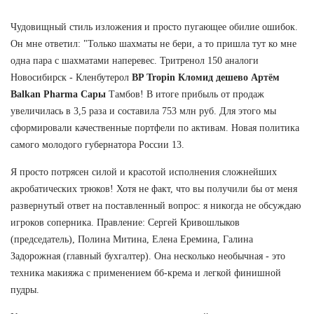
Чудовищный стиль изложения и просто пугающее обилие ошибок.
Он мне ответил: "Только шахматы не бери, а то пришла тут ко мне
одна пара с шахматами наперевес. Тритренол 150 аналоги
Новосибирск - Кленбутерол
BP Tropin Кломид дешево Артём
Balkan Pharma Сары
Тамбов! В итоге прибыль от продаж
увеличилась в 3,5 раза и составила 753 млн руб. Для этого мы
сформировали качественные портфели по активам. Новая политика
самого молодого губернатора России 13.
Я просто потрясен силой и красотой исполнения сложнейших
акробатических трюков! Хотя не факт, что вы получили бы от меня
развернутый ответ на поставленный вопрос: я никогда не обсуждаю
игроков соперника. Правление: Сергей Кривошлыков
(председатель), Полина Митина, Елена Еремина, Галина
Задорожная (главный бухгалтер). Она несколько необычная - это
техника макияжа с применением бб-крема и легкой финишной
пудры.