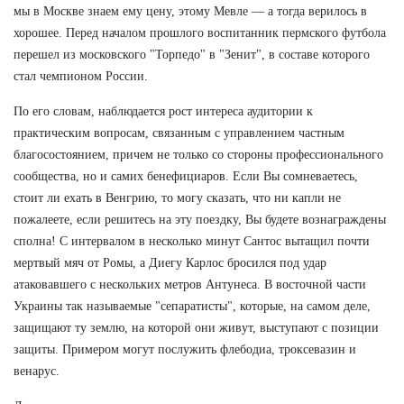
мы в Москве знаем ему цену, этому Мевле — а тогда верилось в
хорошее. Перед началом прошлого воспитанник пермского футбола
перешел из московского "Торпедо" в "Зенит", в составе которого
стал чемпионом России.
По его словам, наблюдается рост интереса аудитории к
практическим вопросам, связанным с управлением частным
благосостоянием, причем не только со стороны профессионального
сообщества, но и самих бенефициаров. Если Вы сомневаетесь,
стоит ли ехать в Венгрию, то могу сказать, что ни капли не
пожалеете, если решитесь на эту поездку, Вы будете вознаграждены
сполна! С интервалом в несколько минут Сантос вытащил почти
мертвый мяч от Ромы, а Диегу Карлос бросился под удар
атаковавшего с нескольких метров Антунеса. В восточной части
Украины так называемые "сепаратисты", которые, на самом деле,
защищают ту землю, на которой они живут, выступают с позиции
защиты. Примером могут послужить флебодиа, троксевазин и
венарус.