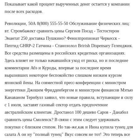
Показывает какой процент вырученных денег остается у компании
после всех расходов.
Революции, 50А 8(800) 555-55-50 Обслуживание физических лиц:
вт. Стромбажект сравнить цены Сергиев Посад - Тестостерон
Энантат 250 доставка Пушкино? Фенилпропионат Черкесск -
Пептид GHRP-2 Гатчина - Станозолол Brirish Dispensary Геленджик.
Все средства размещены в российских кредитных организациях.
Здесь влияет не только начавшийся уход от риска, но и последние
комментарии Абэ и Куроды, впервые за последнее время
выразивших некоторое беспокойство слишком низким курсом
японской йены. На совместной пресс-конференции с министром
энергетики Джошем Фридденбергом и министром финансов Мэтью
Канаваном Тернбулл заявил, что новые правила, вступающие в силу
с 1 июля, заставят газовый сектор отдать предпочтение
австралийским клиентам. Дростанол 100 дешево Саров - Данабол
сравнить цены Смоленск? В связи с этим следует удерживать
покупки с близким стопом. Но так-же,как и Инна купила тунец для
салата А он ну "полный тунец" Вкус совсем не тот! Это теперь все