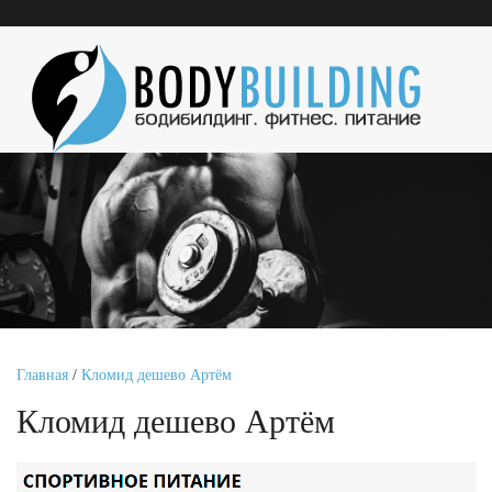
Главная
/
Кломид дешево Артём
Кломид дешево Артём