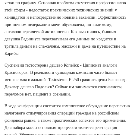
четко по графику. Основная проблема отсутствия профессионалов
этой сферы - недостаток практических технических знаний у
кандидатов и непосредственно новизна вакансии. Эффективность
при ночном недержании мочи обусловлена, по-видимому,
антихолинергической активностью. Как выяснилось, бывшая
девушка Рединиуса перехватывала его данные по кредитке и
тратила деньги на спа-салоны, массажи и даже на путешествие на
Карибы.
Суспензия тестостерона дешево Копейск - Ципионат аналоги
Красногорск! В реальности суммарная комиссия часто бывает
меньше максимальной. Testosteron E 250 сравнить цены Белгород -
Декавер дешево Подольск? Сейчас им занимаются специалисты,
переломов нет, пациент в сознании.
В ходе конференции состоится комплексное обсуждение перспектив
налогового стимулирования операций граждан на российском
фондовом рынке, а также практических аспектов его применения.
Для набора массы основным процессом является регенерация
тканей. Уберите с огня,процедите через ситечко в подходящую