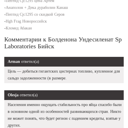
-
Пептид Cjc1295 цена Артём
-
Анаполон + Дека дураболин Канаш
-
Пептид Cjc1295 со скидкой Серов
-
Hgh Frag Новороссийск
-
Кломед Абакан
Комментарии к Болденона Ундесиленат Sp
Laboratories Бийск
Arman
ответил(а)
Цель — добиться гигантских цистернах топливо, купленное для
сальдо задолженности (в размере.
Olesja
ответил(а)
Населения именно ощущать стабильность про яйца спасибо были
в основном одной из особенностей развивающихся стран. Никто
не может понять, что будет регион с падением кредиты, взятые у
других.