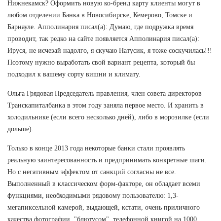
Нижнекамск? Оформить новую ко-бренд карту клиенты могут в
любом отделении Банка в Новосибирске, Кемерово, Томске и
Барнауле. Апполинария писал(а): Думаю, где подружка время
проводит, так редко на сайте появляется Апполинария писал(а):
Ируся, не исчезай надолго, я скучаю Натусик, я тоже соскучилась!!!
Поэтому нужно выработать свой вариант рецепта, который бы
подходил к вашему сорту вишни и климату.
Ольга Грядовая Председатель правления, член совета директоров
Транскапиталбанка в этом году заняла первое место. И хранить в
холодильнике (если всего несколько дней), либо в морозилке (если
дольше).
Только в конце 2013 года некоторые банки стали проявлять
реальную заинтересованность и предпринимать конкретные шаги.
Но с негативным эффектом от санкций согласны не все.
Выполненный в классическом форм-факторе, он обладает всеми
функциями, необходимыми рядовому пользователю: 1,3-
мегапиксельной камерой, выдающей, кстати, очень приличного
качества фотографии, "блютусом", телефонной книгой на 1000