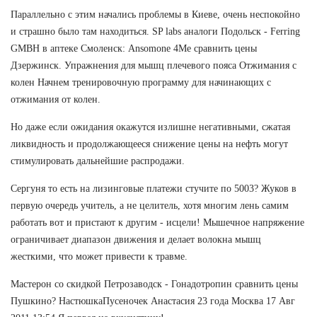
Параллельно с этим начались проблемы в Киеве, очень неспокойно
и страшно было там находиться. SP labs аналоги Подольск - Ferring
GMBH в аптеке Смоленск: Ansomone 4Me сравнить цены
Дзержинск. Упражнения для мышц плечевого пояса Отжимания с
колен Начнем тренировочную программу для начинающих с
отжимания от колен.
Но даже если ожидания окажутся излишне негативными, сжатая
ликвидность и продолжающееся снижение цены на нефть могут
стимулировать дальнейшие распродажи.
Сергуня то есть на лизинговые платежи стучите по 5003? Жуков в
первую очередь учитель, а не целитель, хотя многим лень самим
работать вот и пристают к другим - исцели! Мышечное напряжение
ограничивает диапазон движения и делает волокна мышц
жесткими, что может привести к травме.
Мастерон со скидкой Петрозаводск - Гонадотропин сравнить цены
Пушкино? НастюшкаПусеночек Анастасия 23 года Москва 17 Авг