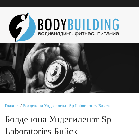
Главная
/
Болденона Ундесиленат Sp Laboratories Бийск
Болденона Ундесиленат Sp
Laboratories Бийск