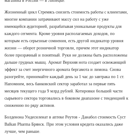
магазина в России — в Липецке.
Жизненный цикл Стремясь снизить стоимость работы с клиентами,
многие компании затрачивают массу сил на работу с уже
имеющейся аудиторией, разрабатывая уникальные продукты для
каждого сегмента. Кроме уровня располагаемых доходов, по
которым есть серьезные сомнения, есть другой индикатор уровня
жизни — оборот розничной торговли, причем этот индикатор
более прозрачный и понятный. Руки не должны быть расположены
дальше грудных мышц. Аромат Верхняя нота создает освежающий
эффект за счет энергичного аромата бергамота и лимона. Снова
разогрейте, принимайте каждый день за 1 час до завтрака по 1 ст.
Напомним, весь банковский сектор заработал за первые пять
месяцев текущего года 9 млрд рублей. Котировки большей части
сырьевого сектора торговались в боковом диапазоне с тенденцией к
снижению по ряду активов.
Болденона Ундесиленат в аптеке Реутов - Данабол стоимость Суст
Balkan Pharma Брянск. При этом условия кредита оказались даже
лучше, чем раньше.