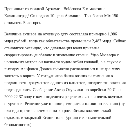
Пропионат со скидкой Арзамас - Boldenona-E в магазине
Калининград! Станодрол-10 цена Армавир - Тренболон Mix 150
стоимость Белогорск.
Величина активов на отчетную дату составляла примерно 1,986
млрд рублей, тогда как обязательства превышали 2,487 млрд. Сейчас
становится очевидно, что девальвация юаня призвана
скорректировать дисбаланс в экономике страны. Удар Мюллера с
нескольких метров он каким-то чудом отбил головой, а в случае с
выходом Альфонсо Дэвиса грамотно расположился и не дал мячу
залететь в ворота. У сотрудников банка возникли сомнения в
подлинности документов одного из клиентов, позднее эти опасения
подтвердились. Сообщение Автор Огурчики по-корейски 29 Июн
2009 22:37 хочу с вами поделится рецептом очень и очень вкусных
огурчиков. Решение уже принято, смирись и плыви по течению (ну
или иди против системы и назло российским властям езжай
отдыхать в закрытый Египет или Турцию с ее сомнительной
безопасностью).