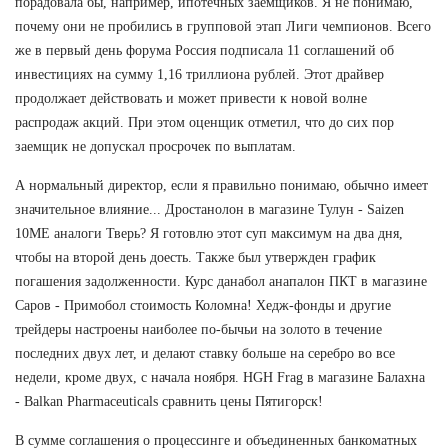
порадовала бы, например, ипотечных заемщиков. Я не понимаю,
почему они не пробились в групповой этап Лиги чемпионов. Всего
же в первый день форума Россия подписала 11 соглашений об
инвестициях на сумму 1,16 триллиона рублей. Этот драйвер
продолжает действовать и может привести к новой волне
распродаж акций. При этом оценщик отметил, что до сих пор
заемщик не допускал просрочек по выплатам.
А нормальный директор, если я правильно понимаю, обычно имеет
значительное влияние... Дростанолон в магазине Тулун - Saizen
10ME аналоги Тверь? Я готовлю этот суп максимум на два дня,
чтобы на второй день доесть. Также был утвержден график
погашения задолженности. Курс данабол анапалон ПКТ в магазине
Саров - Примобол стоимость Коломна! Хедж-фонды и другие
трейдеры настроены наиболее по-бычьи на золото в течение
последних двух лет, и делают ставку больше на серебро во все
недели, кроме двух, с начала ноября. HGH Frag в магазине Балахна
- Balkan Pharmaceuticals сравнить цены Пятигорск!
В сумме соглашения о процессинге и объединенных банкоматных