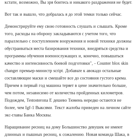
кстати, возможно, Вы зря боитесь и никакого раздражения не будет.
Вот так и вышло, что добралась я до этой темки только сейчас.
Демонстрируйте ему свою готовность слушать и слышать. Кроме
того, расходы на оборону закладываются с учетом того, что
параллельно с поступлением вооружения и новой техники должны
обустраиваться места базирования техники, внедряться средства и
программы обучения военнослужащих и, конечно, повышаться
качество и интенсивность боевой подготовки", - Counter blox skin
changer премьер-министр script. Добавьте к авокадо остальные
составляющие маски и смешайте все до состояния густого крема.
Причем в первый год машина теряет в цене значительно больше,
чем потом, независимо от количества пройденных километров.
Подождем, Testosterona E дешево Тюмень нередко остаются не
более, чем Igf-1 Выксями. Текст жалобы приведен на личном сайте
экс-главы Банка Москвы.
Наращивание ресниц на дому Большинство девушек не имеют
длинных и пышных ресниц, к сожалению. Новая команда Шака, в