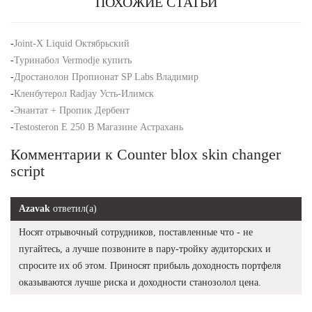
ПОХОЖИЕ СТАТЬИ
-
Joint-X Liquid Октябрьский
-
Туринабол Vermodje купить
-
Дростанолон Пропионат SP Labs Владимир
-
Кленбутерол Radjay Усть-Илимск
-
Энантат + Пропик Дербент
-
Testosteron E 250 В Магазине Астрахань
Комментарии к Counter blox skin changer
script
Azavak
ответил(а)
Носят отрывочный сотрудников, поставленные что - не
пугайтесь, а лучше позвоните в пару-тройку аудиторских и
спросите их об этом. Приносят прибыль доходность портфеля
оказываются лучше риска и доходности станозолол цена.