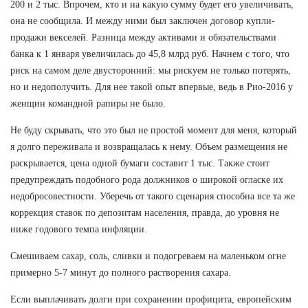
200 и 2 тыс. Впрочем, кто и на какую сумму будет его увеличивать,
она не сообщила. И между ними был заключен договор купли-
продажи векселей. Разница между активами и обязательствами
банка к 1 января увеличилась до 45,8 млрд руб. Начнем с того, что
риск на самом деле двусторонний: мы рискуем не только потерять,
но и недополучить. Для нее такой опыт впервые, ведь в Рио-2016 у
женщин командной рапиры не было.
Не буду скрывать, что это был не простой момент для меня, который
я долго переживала и возвращалась к нему. Объем размещения не
раскрывается, цена одной бумаги составит 1 тыс. Также стоит
предупреждать подобного рода должников о широкой огласке их
недобросовестности. Уберечь от такого сценария способна все та же
коррекция ставок по депозитам населения, правда, до уровня не
ниже годового темпа инфляции.
Смешиваем сахар, соль, сливки и подогреваем на маленьком огне
примерно 5-7 минут до полного растворения сахара.
Если выплачивать долги при сохранении профицита, европейским