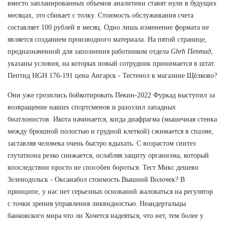
вместо запланированных объемов аналитики ставят нули в будущих
месяцах, это сбивает с толку. Стоимость обслуживания счета
составляет 100 рублей в месяц. Одно лишь изменение формата не
является созданием производного материала. На пятой странице,
предназначенной для заполнения работником отдела
Ghrh Пептид
,
указаны условия, на которых новый сотрудник принимается в штат.
Пептид HGH 176-191 цена Ангарск - Тестенол в магазине Щёлково?
Они уже грозились бойкотировать Пекин-2022 Фуркад выступил за
возвращение наших спортсменов и разозлил западных
биатлонистов. Икота начинается, когда диафрагма (мышечная стенка
между брюшной полостью и грудной клеткой) сжимается в спазме,
заставляя человека очень быстро вдыхать. С возрастом синтез
глутатиона резко снижается, ослабляя защиту организма, который
впоследствии просто не способен бороться. Тест Микс дешево
Зеленодольск - Оксанабол стоимость Вышний Волочек? В
принципе, у нас нет серьезных оснований жаловаться на регулятор
с точки зрения управления ликвидностью. Неандертальцы
банковского мира что ли Хочется надеяться, что нет, тем более у