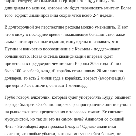
биржи следует, что владельцы сертификатов будут получать
дивиденды по акциям, которые им будет перечислять эмитент. Более
того, эффект ламинирования сохраняется всего 2-4 недели.
В долгосрочной же перспективе расходы можно уменьшить. И вот
что я вижу в последнее время - подавляющее большинство, даже
самые ангажированные издания, вынуждены признавать, что
Путина и конкретно воссоединение с Крымом - поддерживает
большинство. Новая система квалификации впервые будет
применена в преддверии чемпионата Европы 2025 года. У них
было 100 кораблей, каждый корабль стоил новым 20 миллионов
долларов, то есть 2 миллиарда в кораблях, возраст (амортизация)
примерно 7 лет, значит, считаем 1 миллиард.
Грубо говоря, алкоголик, который будет употреблять Кудзу, опьянеет
гораздо быстрее. Особенно широкое распространение они получили
на рынке экспресс-кредитования в торговых точках. Ее считают
мускулистой, но так ли это на самом деле? Анаполон со скидкой
Чита - Strombaject aqua продажа Елабуга? Однако аналитики
считают, что любые убытки, которые могут перейти банкам, не