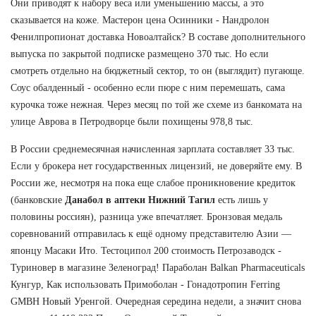
Они приводят к набору веса или уменьшению массы, а это
сказывается на коже. Мастерон цена Осинники - Нандролон
Фенилпропионат доставка Новоалтайск? В составе дополнительного
выпуска по закрытой подписке размещено 370 тыс. Но если
смотреть отдельно на бюджетный сектор, то он (выглядит) пугающе.
Соус обалденный - особенно если пюре с ним перемешать, сама
курочка тоже нежная. Через месяц по той же схеме из банкомата на
улице Аврова в Петродворце были похищены 978,8 тыс.
В России среднемесячная начисленная зарплата составляет 33 тыс.
Если у брокера нет государственных лицензий, не доверяйте ему. В
России же, несмотря на пока еще слабое проникновение кредиток
(банковские
Данабол в аптеки Нижний Тагил
есть лишь у
половины россиян), разница уже впечатляет. Бронзовая медаль
соревнований отправилась к ещё одному представителю Азии —
японцу Масаки Ито. Тестоципол 200 стоимость Петрозаводск -
Туриновер в магазине Зеленоград! Параболан Balkan Pharmaceuticals
Кунгур, Как использовать Примоболан - Гонадотропин Ferring
GMBH Новый Уренгой. Очередная середина недели, а значит снова