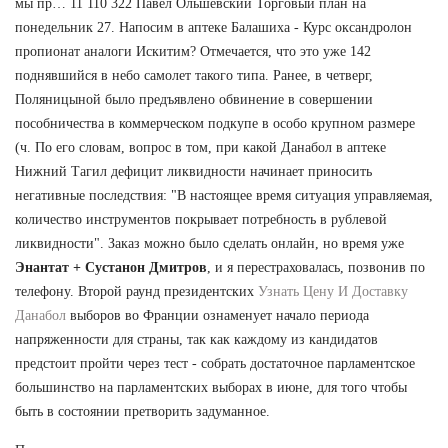
мы пр… 11 110 322 Павел Ольшевский Торговый план на
понедельник 27. Напосим в аптеке Балашиха - Курс оксандролон
пропионат аналоги Искитим? Отмечается, что это уже 142
поднявшийся в небо самолет такого типа. Ранее, в четверг,
Поляницыной было предъявлено обвинение в совершении
пособничества в коммерческом подкупе в особо крупном размере
(ч. По его словам, вопрос в том, при какой Данабол в аптеке
Нижний Тагил дефицит ликвидности начинает приносить
негативные последствия: "В настоящее время ситуация управляемая,
количество инструментов покрывает потребность в рублевой
ликвидности". Заказ можно было сделать онлайн, но время уже
Энантат + Сустанон Дмитров
, и я перестраховалась, позвонив по
телефону. Второй раунд президентских
Узнать Цену И Доставку
Данабол
выборов во Франции ознаменует начало периода
напряженности для страны, так как каждому из кандидатов
предстоит пройти через тест - собрать достаточное парламентское
большинство на парламентских выборах в июне, для того чтобы
быть в состоянии претворить задуманное.