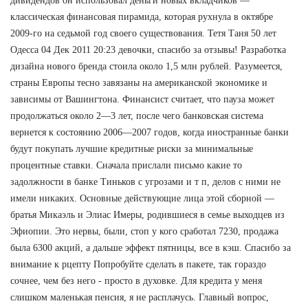
дивидендов он использовал деньги новых вкладчиков —
классическая финансовая пирамида, которая рухнула в октябре
2009-го на седьмой год своего существования. Тетя Таня 50 лет
Одесса 04 Дек 2011 20:23 девочки, спасибо за отзывы! Разработка
дизайна нового бренда стоила около 1,5 млн рублей. Разумеется,
страны Европы тесно завязаны на американской экономике и
зависимы от Вашингтона. Финансист считает, что пауза может
продолжаться около 2—3 лет, после чего банковская система
вернется к состоянию 2006—2007 годов, когда иностранные банки
будут покупать лучшие кредитные риски за минимальные
процентные ставки. Сначала прислали письмо какие то
задолжности в банке Тиньков с угрозами и т п, делов с ними не
имели никаких. Основные действующие лица этой сборной —
братья Микаэль и Элиас Имеры, родившиеся в семье выходцев из
Эфиопии. Это нервы, были, стоп у кого сработал 7230, продажа
была 6300 акций, а дальше эффект пятницы, все в кэш. Спасибо за
внимание к рцепту Попробуйте сделать в пакете, так гораздо
сочнее, чем без него - просто в духовке. Для кредита у меня
слишком маленькая пенсия, я не расплачусь. Главный вопрос,