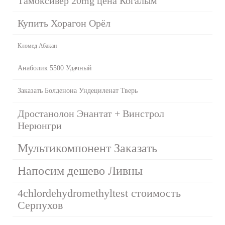
Тамоксивер 20mg цена Когалым
Купить Хорагон Орёл
Кломед Абакан
Анаболик 5500 Удачный
Заказать Болденона Ундециленат Тверь
Дростанолон Энантат + Винстрол
Нерюнгри
Мультикомпонент Заказать
Напосим дешево Ливны
4chlordehydromethyltest стоимость
Серпухов