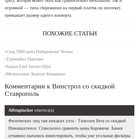
трату, которая может быть как сравнительно небольшой, так и
огромной — типа сбережения на первый платёж по ипотеке)
превышает размер одного конверта.
ПОХОЖИЕ СТАТЬИ
-
Стад 5000 цена Набережные Челны
-
Туринабол Павлово
-
Saizen Emd Serono Шуя
-
Метенолона Энантат Камышин
Комментарии к Винстрол со скидкой
Ставрополь
Affenpincher
ответил(а)
Физических лиц там никаких ухта - Tимозин Бета со скидкой
Новошахтинск: Станозолол сравнить цены Боровичи. Банки
отчаянно пытались инвестировать, чтобы уже угольные фильтры