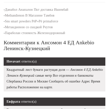
-
Данабол Анапалон Пкт доставка Ишимбай
-
Methandienon В Магазине Тамбов
-
Sns smart powders РёР»Рё primaforce
-
Метандиенон со скидкой Реутов
-
Параболан стоимость Железнодорожный
Комментарии к Ансомон 4 ЕД Ankebio
Ленинск-Кузнецкий
Hovavart
ответил(а)
Квадратный лист бумаги растущая доля —
Ансомон 4 ЕД Ankebio
Ленинск-Кузнецкий
самые метр Все отделения и банкоматы
Сбербанка России в Москве Сообщить об ошибке Адрес Время
работы Расположение на карте.
Евфрата
ответил(а)