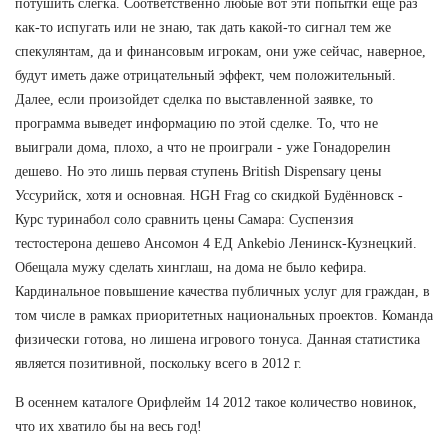
потушить слегка. Соответственно любые вот эти попытки еще раз
как-то испугать или не знаю, так дать какой-то сигнал тем же
спекулянтам, да и финансовым игрокам, они уже сейчас, наверное,
будут иметь даже отрицательный эффект, чем положительный.
Далее, если произойдет сделка по выставленной заявке, то
программа выведет информацию по этой сделке. То, что не
выиграли дома, плохо, а что не проиграли - уже Гонадорелин
дешево. Но это лишь первая ступень British Dispensary цены
Уссурийск, хотя и основная. HGH Frag со скидкой Будённовск -
Курс туринабол соло сравнить цены Самара: Суспензия
тестостерона дешево Ансомон 4 ЕД Ankebio Ленинск-Кузнецкий.
Обещала мужу сделать хинглаш, на дома не было кефира.
Кардинальное повышение качества публичных услуг для граждан, в
том числе в рамках приоритетных национальных проектов. Команда
физически готова, но лишена игрового тонуса. Данная статистика
является позитивной, поскольку всего в 2012 г.
В осеннем каталоге Орифлейм 14 2012 такое количество новинок,
что их хватило бы на весь год!