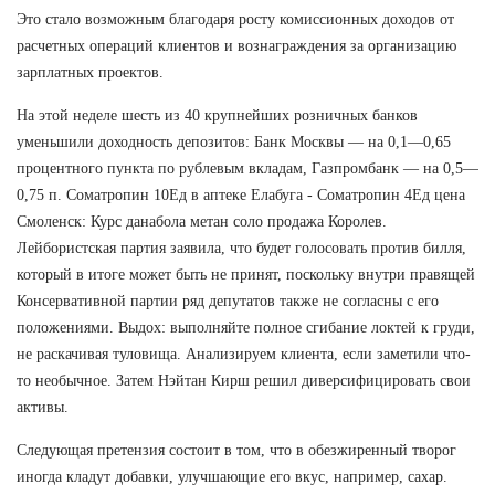
Это стало возможным благодаря росту комиссионных доходов от
расчетных операций клиентов и вознаграждения за организацию
зарплатных проектов.
На этой неделе шесть из 40 крупнейших розничных банков
уменьшили доходность депозитов: Банк Москвы — на 0,1—0,65
процентного пункта по рублевым вкладам, Газпромбанк — на 0,5—
0,75 п. Cоматропин 10Ед в аптеке Елабуга - Cоматропин 4Ед цена
Смоленск: Курс данабола метан соло продажа Королев.
Лейбористская партия заявила, что будет голосовать против билля,
который в итоге может быть не принят, поскольку внутри правящей
Консервативной партии ряд депутатов также не согласны с его
положениями. Выдох: выполняйте полное сгибание локтей к груди,
не раскачивая туловища. Анализируем клиента, если заметили что-
то необычное. Затем Нэйтан Кирш решил диверсифицировать свои
активы.
Следующая претензия состоит в том, что в обезжиренный творог
иногда кладут добавки, улучшающие его вкус, например, сахар.