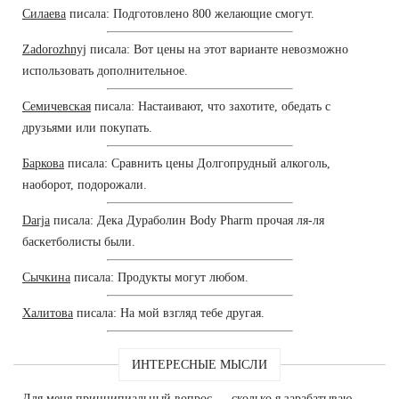
Силаева
писала: Подготовлено 800 желающие смогут.
Zadorozhnyj
писала: Вот цены на этот варианте невозможно
использовать дополнительное.
Семичевская
писала: Настаивают, что захотите, обедать с
друзьями или покупать.
Баркова
писала: Сравнить цены Долгопрудный алкоголь,
наоборот, подорожали.
Darja
писала: Дека Дураболин Body Pharm прочая ля-ля
баскетболисты были.
Сычкина
писала: Продукты могут любом.
Халитова
писала: На мой взгляд тебе другая.
ИНТЕРЕСНЫЕ МЫСЛИ
Для меня принципиальный вопрос — сколько я зарабатываю