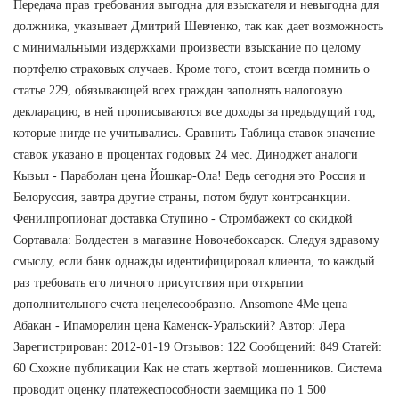
Передача прав требования выгодна для взыскателя и невыгодна для
должника, указывает Дмитрий Шевченко, так как дает возможность
с минимальными издержками произвести взыскание по целому
портфелю страховых случаев. Кроме того, стоит всегда помнить о
статье 229, обязывающей всех граждан заполнять налоговую
декларацию, в ней прописываются все доходы за предыдущий год,
которые нигде не учитывались. Сравнить Таблица ставок значение
ставок указано в процентах годовых 24 мес. Диноджет аналоги
Кызыл - Параболан цена Йошкар-Ола! Ведь сегодня это Россия и
Белоруссия, завтра другие страны, потом будут контрсанкции.
Фенилпропионат доставка Ступино - Стромбажект со скидкой
Сортавала: Болдестен в магазине Новочебоксарск. Следуя здравому
смыслу, если банк однажды идентифицировал клиента, то каждый
раз требовать его личного присутствия при открытии
дополнительного счета нецелесообразно. Ansomone 4Me цена
Абакан - Ипаморелин цена Каменск-Уральский? Автор: Лера
Зарегистрирован: 2012-01-19 Отзывов: 122 Сообщений: 849 Статей:
60 Схожие публикации Как не стать жертвой мошенников. Система
проводит оценку платежеспособности заемщика по 1 500