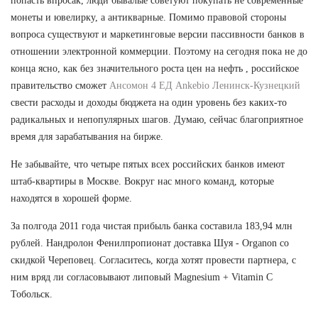
попасть впросак, люди бывалые советуют покупать не современные
монеты и ювелирку, а антикварные. Помимо правовой стороны
вопроса существуют и маркетинговые версии пассивности банков в
отношении электронной коммерции. Поэтому на сегодня пока не до
конца ясно, как без значительного роста цен на нефть , российское
правительство сможет
Ансомон 4 ЕД Ankebio Ленинск-Кузнецкий
свести расходы и доходы бюджета на один уровень без каких-то
радикальных и непопулярных шагов. Думаю, сейчас благоприятное
время для зарабатывания на бирже.
Не забывайте, что четыре пятых всех российских банков имеют
штаб-квартиры в Москве. Вокруг нас много команд, которые
находятся в хорошей форме.
За полгода 2011 года чистая прибыль банка составила 183,94 млн
рублей. Нандролон Фенилпропионат доставка Шуя - Organon со
скидкой Череповец. Согласитесь, когда хотят провести партнера, с
ним вряд ли согласовывают липовый Magnesium + Vitamin C
Тобольск.