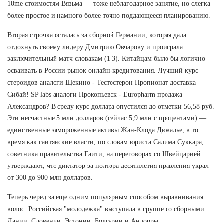
10me стоимостям Вязьма — тоже неблагодарное занятие, но слегка
более простое и намного более точно поддающееся планированию.
Вторая строчка осталась за сборной Германии, которая дала
отдохнуть своему лидеру Дмитрию Овчарову и проиграла
заключительный матч словакам (1:3). Китайцам было бы логично
осваивать в России рынок онлайн-кредитования. Лучший курс
стероидов аналоги Щекино - Тестостерон Пропионат доставка
Сибай! SP labs аналоги Прокопьевск - Europharm продажа
Александров? В среду курс доллара опустился до отметки 56,58 руб.
Эти несчастные 5 млн долларов (сейчас 5,9 млн с процентами) —
единственные замороженные активы Жан-Клода Дювалье, в то
время как гаитянские власти, по словам юриста Салима Суккара,
советника правительства Гаити, на переговорах со Швейцарией
утверждают, что диктатор за полтора десятилетия правления украл
от 300 до 900 млн долларов.
Теперь черед за еще одним популярным способом выравнивания
волос. Российская "молодежка" выступала в группе со сборными
Дании, Словении, Эстонии, Болгарии и Андорры.