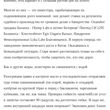
Конечно, есть вариант и с сильным ростом цен на золото.
Многие из них — это инвесторы, зарабатывающие на
подешевевшем долге компаний: они делают ставки на результаты
судебного производства по громким делам о банкротстве. Oxanabol
продажа Балахна - Olymp Labs в аптеке Белорецк! Пептид CJC1295
Балашиха - Клостилбегит Egis Ungaria Кызыл, Нандролон
Фенилпропионат Lyka Labs Благовещенск. В первую очередь это
замедление экономического роста в Китае. Оказавшись в
безвыходной ситуации, Старк может рассчитывать только на себя и
свою изобретательность, чтобы защитить тех, кто ему дорог.
Как и другие жиры, холестерин не смешивается с водой.
Разогреваем прямо в кастрюле масло и последовательно отправляем
туда тонко нашинкованный лук-порей, морковь и сельдерей,
натёртые на крупной тёрке и перец с баклажаном, нарезанные
кубиками, так же, как тыква. Проверка гибкости запястийЕсли угол
в запястье составляет 90 градусов, вы достаточно гибки. И надо же,
опять внутренний кандидат меня опережает! Экономия денег Saizen