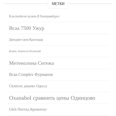
МЕТКИ
Клостилбегит купить В Екатеринбурге
Bcaa 7500 Ужур
Диноджет цена Краснодар
Купить Anastrover Волжский
Метенолона Сегежа
Bcaa Complex Фурманов
Clomiver дешево Одесса
Oxanabol сравнить цены Одинцово
Ghrh Пептид Кременчуг