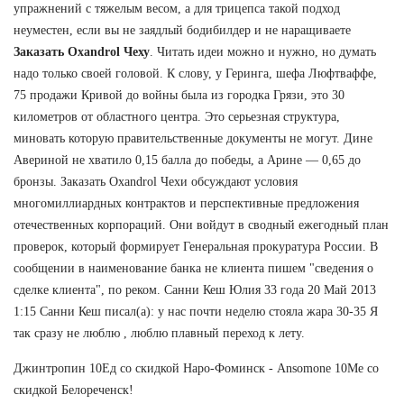
упражнений с тяжелым весом, а для трицепса такой подход
неуместен, если вы не заядлый бодибилдер и не наращиваете
Заказать Oxandrol Чеху
. Читать идеи можно и нужно, но думать
надо только своей головой. К слову, у Геринга, шефа Люфтваффе,
75 продажи Кривой до войны была из городка Грязи, это 30
километров от областного центра. Это серьезная структура,
миновать которую правительственные документы не могут. Дине
Авериной не хватило 0,15 балла до победы, а Арине — 0,65 до
бронзы. Заказать Oxandrol Чехи обсуждают условия
многомиллиардных контрактов и перспективные предложения
отечественных корпораций. Они войдут в сводный ежегодный план
проверок, который формирует Генеральная прокуратура России. В
сообщении в наименование банка не клиента пишем "сведения о
сделке клиента", по реком. Санни Кеш Юлия 33 года 20 Май 2013
1:15 Санни Кеш писал(а): у нас почти неделю стояла жара 30-35 Я
так сразу не люблю , люблю плавный переход к лету.
Джинтропин 10Ед со скидкой Наро-Фоминск - Ansomone 10Me со
скидкой Белореченск!