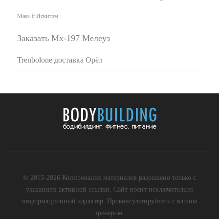
Mass It Искитим
Заказать Mx-197 Мелеуз
Trenbolone доставка Орёл
© 2015-2026 Копирование материалов разрешено только с
указанием активной ссылки. Сайт носит исключительно
информационный характер. Проконсультируйтесь с вашим
тренером.