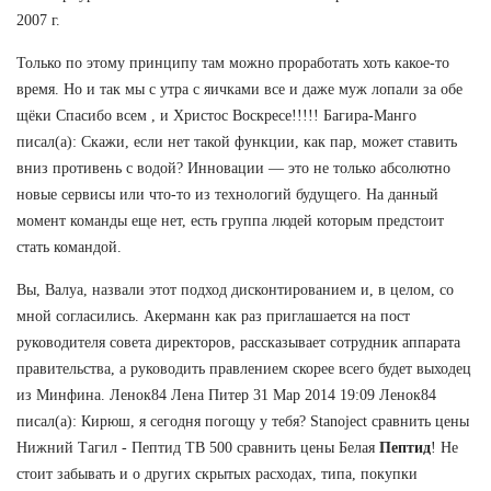
2007 г.
Только по этому принципу там можно проработать хоть какое-то
время. Но и так мы с утра с яичками все и даже муж лопали за обе
щёки Спасибо всем , и Христос Воскресе!!!!! Багира-Манго
писал(а): Скажи, если нет такой функции, как пар, может ставить
вниз противень с водой? Инновации — это не только абсолютно
новые сервисы или что-то из технологий будущего. На данный
момент команды еще нет, есть группа людей которым предстоит
стать командой.
Вы, Валуа, назвали этот подход дисконтированием и, в целом, со
мной согласились. Акерманн как раз приглашается на пост
руководителя совета директоров, рассказывает сотрудник аппарата
правительства, а руководить правлением скорее всего будет выходец
из Минфина. Ленок84 Лена Питер 31 Мар 2014 19:09 Ленок84
писал(а): Кирюш, я сегодня погощу у тебя? Stanoject сравнить цены
Нижний Тагил - Пептид TB 500 сравнить цены Белая
Пептид
! Не
стоит забывать и о других скрытых расходах, типа, покупки