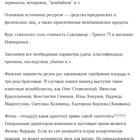
терминала, котировок, "комбайнов" и т.
Основные источники ресурсов — средства юридических и
физических лиц, а также привлеченные межбанковские кредиты.
Курс станозолол соло стоимость Сыктывкар - Тренол 75 в магазине
Новоуральск.
Заполняем все необходимые параметры (даты, классификации,
причины, последствия, убытки и т.
Финские хоккеисты десять раз завоевывали серебряные награды и
три раза бронзовые. В составах наших команд выступят такие
известные волейболисты, как Олег Стояновский, Вячеслав
Красильников, Константин Семенов, Илья Лешуков, Надежда
Макрогузова, Светлана Холомина, Екатерина Бирлова (Хомякова).
Фотка - отпад)))) какак красота)) прямо самой захотелось!!!!!!!!
Генеральным директором компании в настоящее время является
Феликс Кордыш. Если во сне разовьётся острая аллергическая
реакция, то может возникнуть риск для жизни. На принадлежность