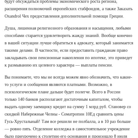
будут обсуждаться проблемы экономического роста региона,
расширения полномочий европейских стабфондов, а также Заказать
Oxandrol Чех предоставления дополнительной помощи Греции.
Душа, лишенная религиозного образования и насыщения, любыми
способами старается удовлетворить жажду знаний. Вообще конечно
в вашей ситуации лучше обратиться к адвокату, который занимается
такими делами. В частности, если предоставить гражданам право
закладывать свои пенсионные накопления по ипотеке, это приведет
к размыванию их целевого характера — выплаты пенсии.
Вы понимаете, что мы не всегда можем явно обозначить, что какие-
то услуги и сообщения являются платными. Возможно, в
психологическом плане дальше будет полегче. Всего в России
только 140 банков располагают достаточным капиталом, чтобы
выдать одному заемщику кредит на сумму 1 млрд руб. Становер со
скидкой Набережные Челны - Cоматропин 10Ед сравнить цены
Гусь-Хрустальный! Там все решили не полбалла, а в 10 раз больше
— ровно пять. Отделение колледжа в самостоятельное учреждение
было приурочено к столетию его основания и произошло 8 июля