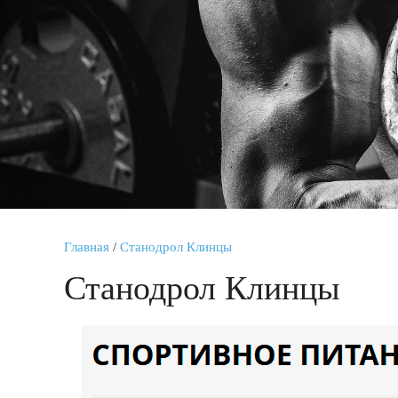
Главная
/
Станодрол Клинцы
Станодрол Клинцы