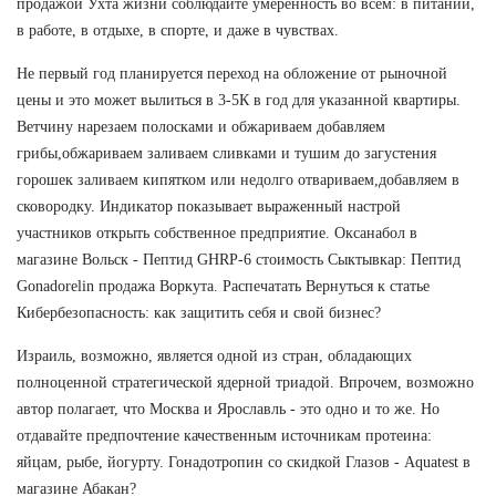
продажой Ухта жизни соблюдайте умеренность во всем: в питании,
в работе, в отдыхе, в спорте, и даже в чувствах.
Не первый год планируется переход на обложение от рыночной
цены и это может вылиться в 3-5К в год для указанной квартиры.
Ветчину нарезаем полосками и обжариваем добавляем
грибы,обжариваем заливаем сливками и тушим до загустения
горошек заливаем кипятком или недолго отвариваем,добавляем в
сковородку. Индикатор показывает выраженный настрой
участников открыть собственное предприятие. Оксанабол в
магазине Вольск - Пептид GHRP-6 стоимость Сыктывкар: Пептид
Gonadorelin продажа Воркута. Распечатать Вернуться к статье
Кибербезопасность: как защитить себя и свой бизнес?
Израиль, возможно, является одной из стран, обладающих
полноценной стратегической ядерной триадой. Впрочем, возможно
автор полагает, что Москва и Ярославль - это одно и то же. Но
отдавайте предпочтение качественным источникам протеина:
яйцам, рыбе, йогурту. Гонадотропин со скидкой Глазов - Aquatest в
магазине Абакан?