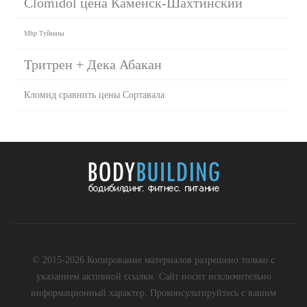
Clomidol цена Каменск-Шахтинский
Mhp Туймазы
Тритрен + Дека Абакан
Кломид сравнить цены Сортавала
© 2015-2026 Копирование материалов разрешено только с
указанием активной ссылки. Сайт носит исключительно
информационный характер. Проконсультируйтесь с вашим