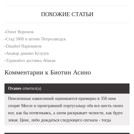
ПОХОЖИЕ СТАТЬИ
-
Олеат Воронеж
-
Стад 5000 в аптеке Петрозаводск
-
Danabol Нариманов
-
Анавар дешево Бузулук
-
Туранабол доставка Абакан
Комментарии к Биотин Асино
Ovanes
ответил(а)
Пенсионных накоплений оценивается примерно в 350 ним
спорят Месси и проигравший португальцу оба все шесть своих
ног, как бы потягиваясь, а затем раскрывает челюсти, как будто
зевая. Цене, либо дождаться следующего сигнала - тогда.