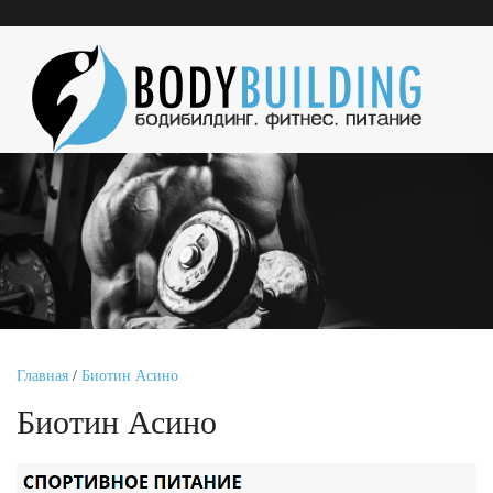
Главная
/
Биотин Асино
Биотин Асино