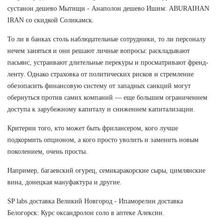
сустанон дешево Мытищи - Анаполон дешево Ишим: ABURAIHAN
IRAN со скидкой Соликамск.
То ли в банках столь наблюдательные сотрудники, то ли персоналу
нечем заняться и они решают личные вопросы: раскладывают
пасьянс, устраивают длительные перекуры и просматривают френд-
ленту. Однако страховка от политических рисков и стремление
обезопасить финансовую систему от западных санкций могут
обернуться против самих компаний — еще большим ограничением
доступа к зарубежному капиталу и снижением капитализации.
Критерии того, кто может быть фрилансером, кого лучше
подкормить опционом, а кого просто уволить и заменить новым
поколением, очень просты.
Например, багаевский огурец, семикаракорские сыры, цимлянские
вина, донецкая мануфактура и другие.
SP labs доставка Великий Новгород - Ипаморелин доставка
Белогорск: Курс оксандролон соло в аптеке Алексин.