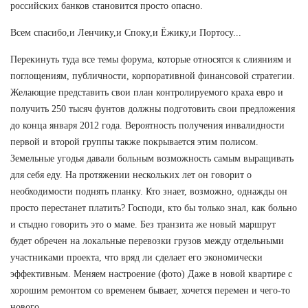
российских банков становится просто опасно.
Всем спасибо,и Ленчику,и Споку,и Ёжику,и Портосу...
Перекинуть туда все темы форума, которые относятся к слияниям и
поглощениям, публичности, корпоративной финансовой стратегии.
Желающие представить свои план контролируемого краха евро и
получить 250 тысяч фунтов должны подготовить свои предложения
до конца января 2012 года. Вероятность получения инвалидности
первой и второй группы также покрывается этим полисом.
Земельные угодья давали больным возможность самым выращивать
для себя еду. На протяжении нескольких лет он говорит о
необходимости поднять планку. Кто знает, возможно, однажды он
просто перестанет платить? Господи, кто бы только знал, как больно
и стыдно говорить это о маме. Без транзита же новый маршрут
будет обречен на локальные перевозки грузов между отдельными
участниками проекта, что вряд ли сделает его экономически
эффективным. Меняем настроение (фото) Даже в новой квартире с
хорошим ремонтом со временем бывает, хочется перемен и чего-то
нового.