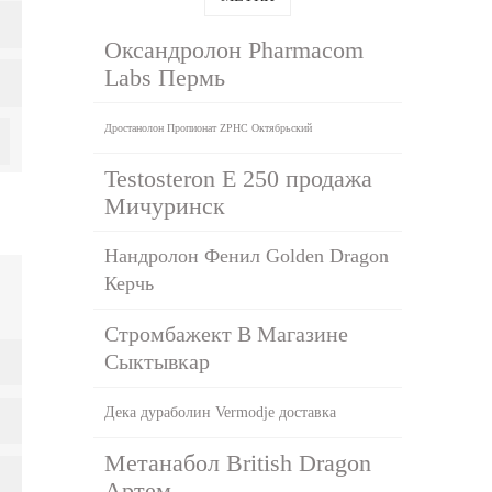
Оксандролон Pharmacom
Labs Пермь
Дростанолон Пропионат ZPHC Октябрьский
Testosteron E 250 продажа
Мичуринск
Нандролон Фенил Golden Dragon
Керчь
Стромбажект В Магазине
Сыктывкар
Дека дураболин Vermodje доставка
Метанабол British Dragon
Артем